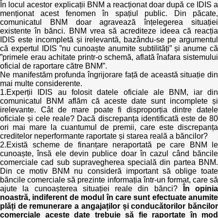
Trend Hunter
În locul acestor explicații BNM a reacționat doar după ce IDIS a
menționat acest fenomen în spațiul public. Din păcate,
comunicatul BNM doar agravează înțelegerea situației
Buletin EU-STRAT
existente în bănci. BNM vrea să acrediteze ideea că reacția
IDIS este incompletă și irelevantă, bazându-se pe argumentul
Aplică la BUNELE PRACTICI
că expertul IDIS ”nu cunoaște anumite subtilități” și anume că
”primele erau achitate printr-o schemă, aflată înafara sistemului
oficial de raportare către BNM”.
Transparența întreprinderilor de stat
Ne manifestăm profunda îngrijorare față de această situație din
mai multe considerente.
Cele mai bune și cele mai proaste politici locale din
1.Experții IDIS au folosit datele oficiale ale BNM, iar din
Moldova
comunicatul BNM aflăm că aceste date sunt incomplete și
irelevante. Cât de mare poate fi disproporția dintre datele
oficiale și cele reale? Dacă discrepanța identificată este de 80
Democrația, independența și transparența instituțiilor
ori mai mare la cuantumul de premii, care este discrepanța
publice-cheie din Moldova
creditelor neperformante raportate și starea reală a băncilor?
2.Există scheme de finanțare neraportată pe care BNM le
Achiziții publice
cunoaște, însă ele devin publice doar în cazul când băncile
comerciale cad sub supravegherea specială din partea BNM.
Din ce motiv BNM nu consideră important să oblige toate
Achizițiile publice în vizorul societății civile
băncile comerciale să prezinte informația într-un format, care să
ajute la cunoașterea situației reale din bănci?
În opinia
noastră, indiferent de modul în care sunt efectuate anumite
plăți de remunerare a angajaților și conducătorilor băncilor
comerciale aceste date trebuie să fie raportate în mod