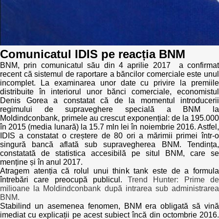
Politici regionale
Rapoarte
Bunele practici
Inițiative în derulare
Comunicatul IDIS pe reacția BNM
Laborator sociometric
BNM, prin comunicatul său din 4 aprilie 2017 a confirmat
Inițiative desfășurate
recent că sistemul de raportare a băncilor comerciale este unul
incomplet. La examinarea unor date cu privire la premiile
Transparența guvernării locale
Manual de proceduri
distribuite în interiorul unor bănci comerciale, economistul
Denis Gorea a constatat că de la momentul introducerii
People Watch
regimului de supraveghere specială a BNM la
Note & poziții​
Moldindconbank, primele au crescut exponențial: de la 195.000
în 2015 (media lunară) la 15.7 mln lei în noiembrie 2016. Astfel,
Proces democratic
Organigrama IDIS
IDIS a constatat o creștere de 80 ori a mărimii primei într-o
singură bancă aflată sub supravegherea BNM. Tendința,
Agenda Națională de Business
constatată de statistica accesibilă pe situl BNM, care se
Anunțuri
menține și în anul 2017.
Atragem atenția că rolul unui think tank este de a formula
Puterea hibridă
Consiliul consulativ internațional IDIS
întrebări care preocupă publicul.
Trend Hunter: Prime d
milioane la Moldindconbank după intrarea sub administrarea
BNM.
15 minute de realism economic
Stabilind un asemenea fenomen, BNM era obligată să vină
imediat cu explicații pe acest subiect încă din octombrie 2016.