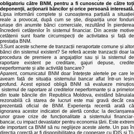
obligatoriu către BNM, pentru a fi cunoscute de către toți
deponenții, acționarii băncilor și orice persoană interesată.
Lipsa informării complete și cunoașterea parțială a situației
reale a provocat, după cum se știe, dispariția unor fonduri
uriașe din anumite bănci comerciale, rezultând în pierderea
încrederii cetățenilor în sistemul financiar. Din aceste motive
cetățenii sunt foarte circumspecți de activitatea și față de
prestația BNM.
3.Sunt aceste scheme de tranzacții neraportate comune și altor
bănci din sistemul existent? Se referă aceste tranzacții doar la
procedura de premiere a angajaților sau și la sistemul de
raportare existent pe creditare, gajuri depuse, credite
neperformante și alte activități bancare?
Aparent, comunicatul BNM doar întețește alertele pe care le
aveam față de situația sistemului bancar aflat într-un leșin
profund. Acest episod obligă BNM să evalueze minuțios
sistemul de raportare al creditelor neperformante și a primelor
din toate băncile din Republica Moldova, existând bănuiala
rezonabilă că starea de lucruri este mai gravă decât cea
prezentată oficial de BNM. Experiența recentă arată că
ignorarea acestor indicatori de alertă conduc la declanșarea
unor grave crize de funcționalitate a sistemului financiar-
bancar, cu impact devastator pentru economia țării. Este extrem
de important ca BNM să nu neglijeze aceste alerte. Un pas în
direcția corectă ar fi disponibilitatea de cooperare cu IDIS și TI-