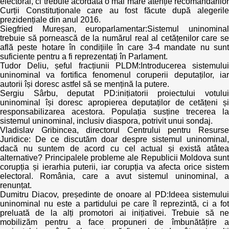
electoral, ci trebuie acordată o mai mare atenție recomandărilor
Curții Constituționale care au fost făcute după alegerile
prezidențiale din anul 2016.
Siegfried Mureșan, europarlamentar:Sistemul uninominal
trebuie să pornească de la numărul real al cetățenilor care se
află peste hotare în condițiile în care 3-4 mandate nu sunt
suficiente pentru a fi reprezentați în Parlament.
Tudor Deliu, șeful fracțiunii PLDM:Introducerea sistemului
uninominal va fortifica fenomenul coruperii deputaților, iar
autorii își doresc astfel să se mențină la putere.
Sergiu Sârbu, deputat PD:inițiatorii proiectului votului
uninominal își doresc apropierea deputaților de cetățeni și
responsabilizarea acestora. Populația susține trecerea la
sistemul uninominal, inclusiv diaspora, potrivit unui sondaj.
Vladislav Gribincea, directorul Centrului pentru Resurse
Juridice: De ce discutăm doar despre sistemul uninominal,
dacă nu suntem de acord cu cel actual și există atâtea
alternative? Principalele probleme ale Republicii Moldova sunt
corupția și ierarhia puterii, iar corupția va afecta orice sistem
electoral. România, care a avut sistemul uninominal, a
renunțat.
Dumitru Diacov, președinte de onoare al PD:Ideea sistemului
uninominal nu este a partidului pe care îl reprezintă, ci a fot
preluată de la alți promotori ai inițiativei. Trebuie să ne
mobilizăm pentru a face propuneri de îmbunătățire a