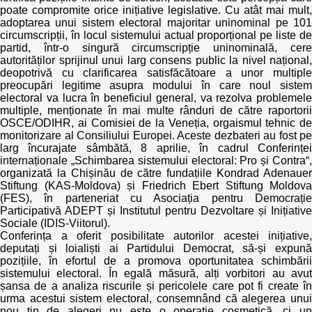
Trend Hunter
poate compromite orice inițiative legislative. Cu atât mai mult,
adoptarea unui sistem electoral majoritar uninominal pe 101
Buletin EU-STRAT
circumscripții, în locul sistemului actual proporțional pe liste de
partid, într-o singură circumscripție uninominală, cere
autorităților sprijinul unui larg consens public la nivel național,
Aplică la BUNELE PRACTICI
deopotrivă cu clarificarea satisfăcătoare a unor multiple
preocupări legitime asupra modului în care noul sistem
electoral va lucra în beneficiul general, va rezolva problemele
Transparența întreprinderilor de stat
multiple, menționate în mai multe rânduri de către raportorii
OSCE/ODIHR, ai Comisiei de la Veneția, orgaismul tehnic de
Cele mai bune și cele mai proaste politici locale din
monitorizare al Consiliului Europei. Aceste dezbateri au fost pe
Moldova
larg încurajate sâmbătă, 8 aprilie, în cadrul Conferinței
internaționale „Schimbarea sistemului electoral: Pro și Contra“,
organizată la Chișinău de către fundațiile Kondrad Adenauer
Democrația, independența și transparența instituțiilor
Stiftung (KAS-Moldova) și Friedrich Ebert Stiftung Moldova
publice-cheie din Moldova
(FES), în parteneriat cu Asociația pentru Democrație
Participativă ADEPT și Institutul pentru Dezvoltare și Inițiative
Achiziții publice
Sociale (IDIS-Viitorul).
Conferința a oferit posibilitate autorilor acestei inițiative,
deputați și loialiști ai Partidului Democrat, să-și expună
Achizițiile publice în vizorul societății civile
pozițiile, în efortul de a promova oportunitatea schimbării
sistemului electoral. În egală măsură, alți vorbitori au avut
șansa de a analiza riscurile și pericolele care pot fi create în
urma acestui sistem electoral, consemnând că alegerea unui
nou tip de alegeri nu este o operație cosmetică, ci un