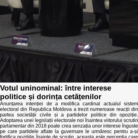
Politici regionale
Rapoarte
Bunele practici
Inițiative în derulare
Laborator sociometric
Inițiative desfășurate
Transparența guvernării locale
Manual de proceduri
People Watch
Note & poziții​
Proces democratic
Organigrama IDIS
Votul uninominal: între interese
politice și dorința cetățenilor
Agenda Națională de Business
Anunțuri
Anunțarea intenției de a modifica cardinal actualul sistem
electoral din Republica Moldova a trezit numeroase reacții din
Puterea hibridă
Consiliul consulativ internațional IDIS
partea societății civile și a partidelor politice din opoziție.
Adoptarea unei legislații electorale noi înaintea viitorului scrutin
15 minute de realism economic
parlamentar din 2018 poate crea senzația unor interese înguste
pe care partidele aflate la guvernare le urmăresc pentru a-și
fortifica pozițiile înainte de scrutin, aceasta este percepția care