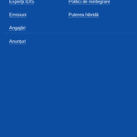
Experţii IDIS
Politici de reintegrare
Emisiuni
Puterea hibridă
Angajări
Anunțuri