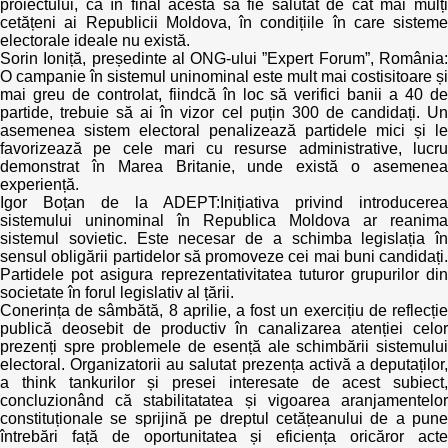
proiectului, ca în final acesta să fie salutat de cât mai mulți
cetățeni ai Republicii Moldova, în condițiile în care sisteme
electorale ideale nu există.
Sorin Ioniță, președinte al ONG-ului ”Expert Forum”, România:
O campanie în sistemul uninominal este mult mai costisitoare și
mai greu de controlat, fiindcă în loc să verifici banii a 40 de
partide, trebuie să ai în vizor cel puțin 300 de candidați. Un
asemenea sistem electoral penalizează partidele mici și le
favorizează pe cele mari cu resurse administrative, lucru
demonstrat în Marea Britanie, unde există o asemenea
experiență.
Igor Boțan de la ADEPT:Inițiativa privind introducerea
sistemului uninominal în Republica Moldova ar reanima
sistemul sovietic. Este necesar de a schimba legislația în
sensul obligării partidelor să promoveze cei mai buni candidați.
Partidele pot asigura reprezentativitatea tuturor grupurilor din
societate în forul legislativ al țării.
Conerința de sâmbătă, 8 aprilie, a fost un exercițiu de reflecție
publică deosebit de productiv în canalizarea atenției celor
prezenți spre problemele de esență ale schimbării sistemului
electoral. Organizatorii au salutat prezența activă a deputaților,
a think tankurilor și presei interesate de acest subiect,
concluzionând că stabilitatatea și vigoarea aranjamentelor
constituționale se sprijină pe dreptul cetățeanului de a pune
întrebări față de oportunitatea și eficiența oricăror acte