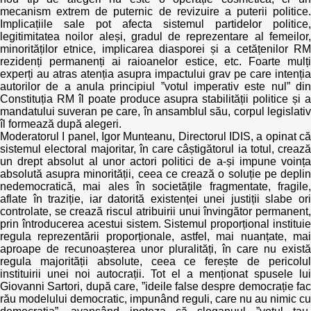
mecanism extrem de puternic de revizuire a puterii politice.
Implicațiile sale pot afecta sistemul partidelor politice,
legitimitatea noilor aleși, gradul de reprezentare al femeilor,
minorităților etnice, implicarea diasporei și a cetățenilor RM
rezidenți permanenți ai raioanelor estice, etc. Foarte mulți
experți au atras atenția asupra impactului grav pe care intenția
autorilor de a anula principiul ”votul imperativ este nul” din
Constituția RM îl poate produce asupra stabilității politice și a
mandatului suveran pe care, în ansamblul său, corpul legislativ
îl formează după alegeri.
Moderatorul I panel, Igor Munteanu, Directorul IDIS, a opinat că
sistemul electoral majoritar, în care câștigătorul ia totul, crează
un drept absolut al unor actori politici de a-și impune voința
absolută asupra minorității, ceea ce crează o soluție pe deplin
nedemocratică, mai ales în societățile fragmentate, fragile,
aflate în traziție, iar datorită existenței unei justiții slabe ori
controlate, se crează riscul atribuirii unui învingător permanent,
prin întroducerea acestui sistem. Sistemul proporțional instituie
regula reprezentării proporționale, astfel, mai nuanțate, mai
aproape de recunoașterea unor pluralități, în care nu există
regula majorității absolute, ceea ce ferește de pericolul
instituirii unei noi autocrații. Tot el a menționat spusele lui
Giovanni Sartori, după care, ”ideile false despre democrație fac
rău modelului democratic, impunând reguli, care nu au nimic cu