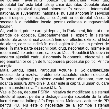
democrația”, avansând ipoteza că sloganuul ”votul tau,
deputatul tău” este total fals și chiar dăunător. Deputații aleși
pentru legislativul național nimeresc în serviciul interesului
național, al suveranității naționale, nu sunt ancorați în serviciul
puterii dispozițiilor locale, iar cetățenii au tot dreptul să ceară
socoteală autorităților locale pentru calitatea autoguvernării
locale”.
Alți vorbitori, printre care și deputați în Parlament, lideri ai unor
partide de opoziție, Europarlamentari și experți în sisteme
electorale au continuat această linie de reflecție, extinzând lista
de alerte, care se ridică în mod legitim față de un proiect de
lege, în mare parte dezechilibrat, crud, necorelat cu normele și
recomandările anterioare, care s-au făcut Republicii Moldova în
vederea ajustării cadrului normativ în domeniul electoral și al
reglementărilor ce țin de funcționarea procesului politic. Printre
aceștia:
Maia Sandu, lidera Partidului Acțiune și Solidaritate:Este
necesar de a rezolva problemele actualului sistem electoral.
Trebuie soluționată problema votului pentru diaspora, care nu
doar că asigură 30% din PIB, dar este și capitalul uman cu care
putem construi ceva în această țară.
Vasile Bolea, deputat PSRM: Inițiativa de modificare a sistemul
electoral apărut pentru a distrage atenția societății de la alte
lucruri care se întâmplă în Republica Moldova - acțiune de PR
pentru PD. Nu este o necesitate de a schimba sistemul