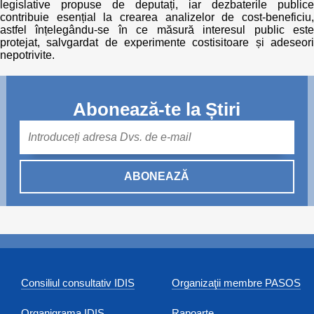
legislative propuse de deputați, iar dezbaterile publice
contribuie esențial la crearea analizelor de cost-beneficiu,
astfel înțelegându-se în ce măsură interesul public este
protejat, salvgardat de experimente costisitoare și adeseori
nepotrivite.
Abonează-te la Știri
Mail
ABONEAZĂ
Consiliul consultativ IDIS
Organizaţii membre PASOS
Organigrama IDIS
Rapoarte