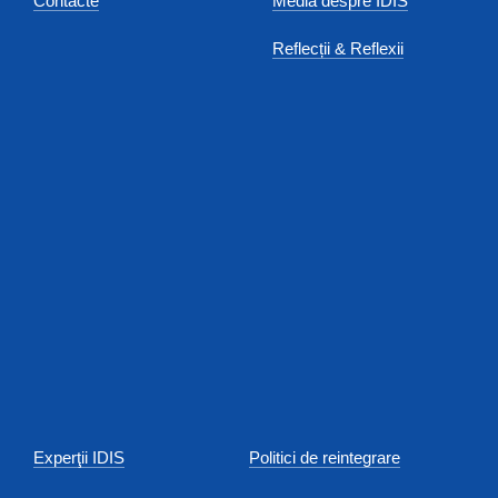
Contacte
Media despre IDIS
Reflecții & Reflexii
Experţii IDIS
Politici de reintegrare