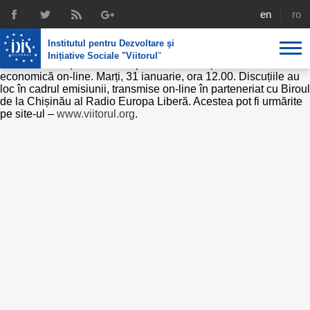
Emisiune economică on-line. Acestea
english
rom
pot fi urmărite pe site-ul –
Institutul pentru Dezvoltare şi
www.viitorul.org.
Inițiative Sociale "Viitorul
"
IDIS ”Viitorul” și Radio Europa Liberă anunță o nouă emisiune
economică on-line. Marți, 31 ianuarie, ora 12.00. Discuțiile au
loc în cadrul emisiunii, transmise on-line în parteneriat cu Biroul
Despre noi
de la Chișinău al Radio Europa Liberă. Acestea pot fi urmărite
pe site-ul –
www.viitorul.org
.
Profil
Expertiza IDIS
Politici de reintegrare
Media
Recrutare
Biblioteca
Politici economice
Chairman's legacy
Emisiuni
Achizițiile publice în infografice
Acorduri semnate
Buletinul informativ „Achizițiile publice în vizor”,
Nr.8, iunie 2023
Integrare europeană
Echipa
Politici sociale
Scrisori de mulțumire
Investigații în achizțiile publice
Media despre IDIS