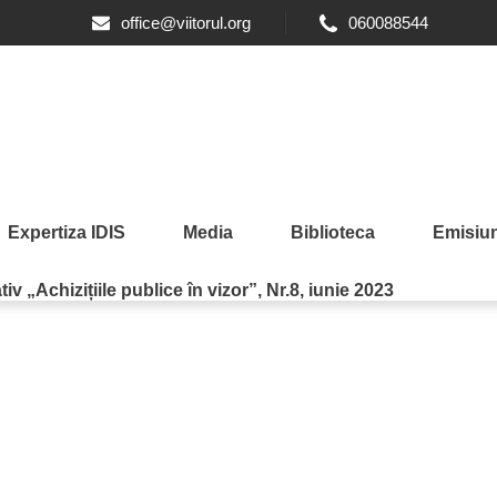
ale Moldovei
office@viitorul.org
060088544
cu tematica ”Relațiile Externe ale Moldovei înțelese de cetățeni”
ca următoarele: cunoașterea de către public a principalilor finanț
, atunci când definesc prioritățile de dezvoltare ale țării. Me
19 noiembrie 2015, cu scopul de a monitoriza și cerceta teme legat
ice și generaționale, narative și discurs geopolitic.
Expertiza IDIS
Media
Biblioteca
Emisiun
iv „Achizițiile publice în vizor”, Nr.8, iunie 2023