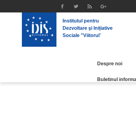
Lansarea sondajului Relațiile Externe 
IDIS Viitorul lansează rezultatele sondajului People Watch, #3, 
Printre aspectele analizate în cadrul acestei cercetări vom remar
Institutul pentru
moldovenii să muncească și de ce preferă Uniunea Vamală sau UE
Laboratorului Sociometric al Institutului IDIS Viitorul, creat la 
Dezvoltare şi Inițiative
descentralizare și educație, sănătate publică, provocări demograf
Sociale "Viitorul
"
Despre noi
Buletinul informat