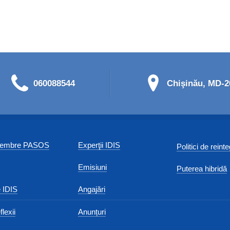
060088544
Chişinău, MD-20
 membre PASOS
Experţii IDIS
Politici de reint
Emisiuni
Puterea hibridă
 IDIS
Angajări
flexii
Anunțuri