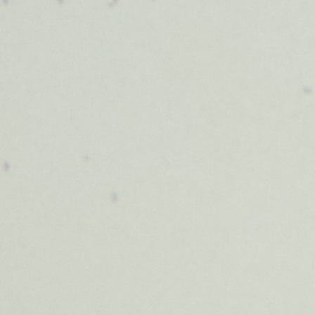
Politici regionale
Rapoarte
Bunele practici
Inițiative în derulare
Laborator sociometric
Inițiative desfășurate
Transparența guvernării locale
Manual de proceduri
People Watch
Note & poziții​
Proces democratic
Organigrama IDIS
Agenda Națională de Business
Anunțuri
Puterea hibridă
Consiliul consulativ internațional IDIS
15 minute de realism economic