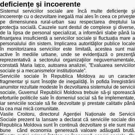
deficiențe și incoerente
Sistemul serviciilor sociale are încă multe deficienţe şi
incoerenţe cu o dezvoltare inegală mai ales în ceea ce priveşte
pe dimensiunea rural-urban sau respectarea dreptului la
protecţia socială. Cauzele sunt destul de complexe şi diverse,
de la lipsa de personal specializat, a informării slabe până la
finanţarea insuficientă a serviciilor sociale și fluctuația mare a
personalului din sistem. Implicarea autorităţilor publice locale
în monitorizarea serviciilor este limitată, acestea sunt mai
active în mediile urbane, unde se evidenţiază o prezenţă
reprezentativă a sectorului organizaţiilor neguvernamentale,
constată Maria Iațco, autoarea analizei, ”Evaluarea serviciilor
sociale și a mecanismelor instituționale”.
Serviciile sociale în Republica Moldova au un caracter
fragmentar şi sunt însoţite de inegalităţi. În pofida înregistrării
anumitor rezultate modeste în dezvoltarea sistemului de servicii
sociale, Guvernul Republicii Moldova trebuie să-şi sporească
eforturile politicile sale în domeniul social să fie implementate,
iar serviciile sociale să fie dezvoltate şi prestate calitativ până
la cea mai mică comunitate.
Vasile Croitoru, directorul Agenției Naționale de Servicii
Sociale prezent la lansare a declarat că serviciile sociale din
Republica Moldova sunt în continuă dezvoltare și ele sunt mai
bune când economia generează valoare adăugată brută.