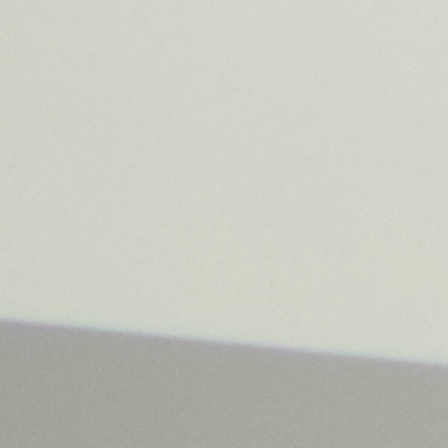
Trend Hunter
Buletin EU-STRAT
Aplică la BUNELE PRACTICI
Transparența întreprinderilor de stat
Cele mai bune și cele mai proaste politici locale din
Moldova
Democrația, independența și transparența instituțiilor
publice-cheie din Moldova
Achiziții publice
Achizițiile publice în vizorul societății civile