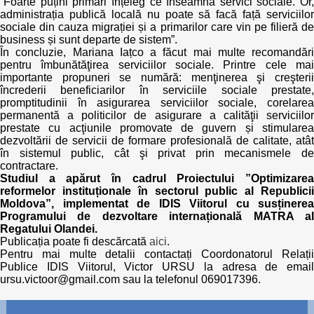
”Foarte puțini primari înțeleg ce înseamnă servici sociale. Or,
administrația publică locală nu poate să facă față serviciilor
sociale din cauza migrației și a primarilor care vin pe filieră de
business și sunt departe de sistem”.
În concluzie, Mariana Iațco a făcut mai multe recomandări
pentru îmbunătăţirea serviciilor sociale. Printre cele mai
importante propuneri se numără: menţinerea şi creşterii
încrederii beneficiarilor în serviciile sociale prestate,
promptitudinii în asigurarea serviciilor sociale, corelarea
permanentă a politicilor de asigurare a calităţii serviciilor
prestate cu acţiunile promovate de guvern și stimularea
dezvoltării de servicii de formare profesională de calitate, atât
în sistemul public, cât şi privat prin mecanismele de
contractare.
Studiul a apărut în cadrul Proiectului ”Optimizarea
reformelor instituționale în sectorul public al Republicii
Moldova”, implementat de IDIS Viitorul cu susținerea
Programului de dezvoltare internațională MATRA al
Regatului Olandei.
Publicația poate fi descărcată
aici
.
Pentru mai multe detalii contactați Coordonatorul Relații
Publice IDIS Viitorul, Victor URSU la adresa de email
ursu.victoor@gmail.com sau la telefonul 069017396.