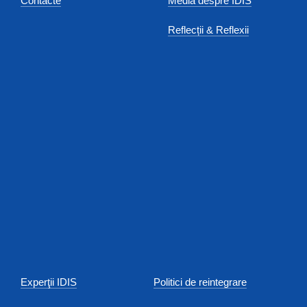
Contacte
Media despre IDIS
Reflecții & Reflexii
Experţii IDIS
Politici de reintegrare