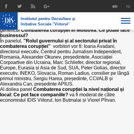
Combaterea corupției în Moldova: Ce
english
rom
poate face businessul?
Institutul pentru Dezvoltare şi
IDIS Viitorul, Centrul Internațional al întreprinderilor private și
Inițiative Sociale "Viitorul
"
Agenda Națională de Business organizează conferința cu
genericul
Combaterea corupției în Moldova: Ce poate face
businessul?
Despre noi
În panelul,
”Rolul guvernului și al sectorului privat în
combaterea corupției”
vorbitori vor fi: Ioana Avadani,
Profil
Expertiza IDIS
directorul executiv, Centrul pentru Jurnalism Independent,
Romania, Alexander Okunev, președintele, Asociației
Corpoartive din Ucraina, Marc Schliefer, director regional,
Politici de reintegrare
Media
Recrutare
Europe, Eurasia și Asia de Sud, SUA, Peter Golias, director
executiv, INEKO, Slovacia, Roman Ladius, consilier pe lângă
Biblioteca
Politici economice
Chairman's legacy
primul ministru, Sergiu Harea, președinte, CCI/ALB și
Alexandra Can, președinte APIUS.
Emisiuni
Al doilea panel
Combaterea corupției la nivel național și
Achizițiile publice în infografice
Acorduri semnate
local: Ce pot face companiile?
va fi moderat de către
Buletinul informativ „Achizițiile publice în vizor”,
economistul IDIS Viitorul, Ion Butmalai și Viorel Pîrvan.
Nr.8, iunie 2023
Integrare europeană
Echipa
Politici sociale
Scrisori de mulțumire
Investigații în achizțiile publice
Media despre IDIS