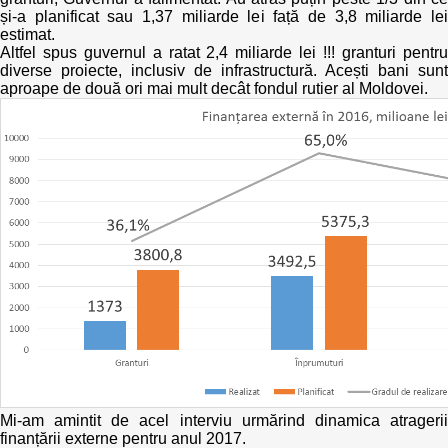
și-a planificat sau 1,37 miliarde lei față de 3,8 miliarde lei
estimat.
Politici regionale
Rapoarte
Altfel spus guvernul a ratat 2,4 miliarde lei !!! granturi pentru
diverse proiecte, inclusiv de infrastructură. Acești bani sunt
Bunele practici
aproape de două ori mai mult decât fondul rutier al Moldovei.
Inițiative în derulare
Laborator sociometric
Inițiative desfășurate
Transparența guvernării locale
Manual de proceduri
People Watch
Note & poziții​
Proces democratic
Organigrama IDIS
Agenda Națională de Business
Anunțuri
Puterea hibridă
Consiliul consulativ internațional IDIS
15 minute de realism economic
Mi-am amintit de acel interviu urmărind dinamica atragerii
finanțării externe pentru anul 2017.