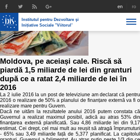
english
rom
Institutul pentru Dezvoltare şi
Inițiative Sociale "Viitorul
"
Despre noi
Profil
Expertiza IDIS
Moldova, pe aceiași cale. Riscă să
Politici de reintegrare
Media
Recrutare
piardă 1,5 miliarde de lei din granturi
după ce a ratat 2,4 miliarde de lei în
Biblioteca
Politici economice
Chairman's legacy
2016
Emisiuni
Achizițiile publice în infografice
La 2 iulie 2016 la un post de televiziune am declarat că pentru
Acorduri semnate
2016 o realizare de 50% a planului de finanțare externă va fi o
Buletinul informativ „Achizițiile publice în vizor”,
realizare mare pentru Guvern.
Nr.8, iunie 2023
Integrare europeană
Echipa
Dacă ne uităm la rezultatele anului 2016 putem constata că
Guvernul a realizat maximul posibil, adică au atras 53% din
finanțarea externă planificată. Sau 4,86 miliarde lei din 9,17
Politici sociale
Scrisori de mulțumire
estimat. Cei drept, cel mai mult au reușit să atragă împrumuturi
- 65% sau 3,49 miliarde față de 5,377 planificat. La capitolul
Investigații în achizțiile publice
Media despre IDIS
granturi, Guvernul a falimentat. Au atras puțin peste 1/3 din ce