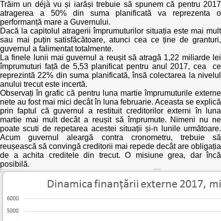
Trend Hunter
Trăim un déjà vu și iarăși trebuie să spunem că pentru 2017
atragerea a 50% din suma planificată va reprezenta o
performanță mare a Guvernului.
Buletin EU-STRAT
Dacă la capitolul atragerii împrumuturilor situația este mai mult
sau mai puțin satisfăcătoare, atunci cea ce ține de granturi,
Aplică la BUNELE PRACTICI
guvernul a falimentat totalmente.
La finele lunii mai guvernul a reușit să atragă 1,22 miliarde lei
împrumuturi față de 5,53 planificat pentru anul 2017, cea ce
Transparența întreprinderilor de stat
reprezintă 22% din suma planificată, însă colectarea la nivelul
anului trecut este incertă.
Cele mai bune și cele mai proaste politici locale din
Observați în grafic că pentru luna martie împrumuturile externe
Moldova
nete au fost mai mici decât în luna februarie. Aceasta se explică
prin faptul că guvernul a restituit creditorilor externi în luna
martie mai mult decât a reușit să împrumute. Nimeni nu ne
Democrația, independența și transparența instituțiilor
poate scuti de repetarea acestei situații și-n lunile următoare.
publice-cheie din Moldova
Acum guvernul aleargă contra cronometru, trebuie să
reușească să convingă creditorii mai repede decât are obligația
de a achita creditele din trecut. O misiune grea, dar încă
Achiziții publice
posibilă.
Achizițiile publice în vizorul societății civile