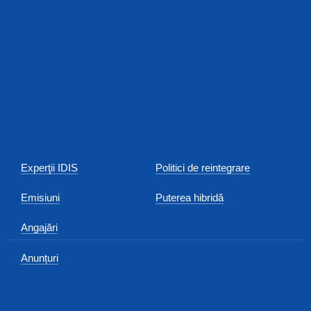
Experţii IDIS
Politici de reintegrare
Emisiuni
Puterea hibridă
Angajări
Anunțuri