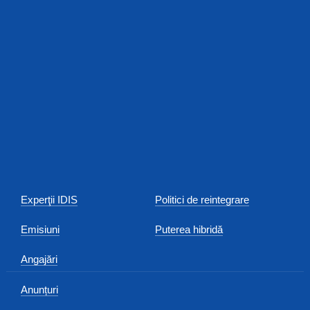
Experţii IDIS
Politici de reintegrare
Emisiuni
Puterea hibridă
Angajări
Anunțuri