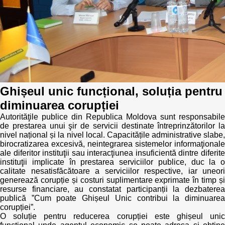
Politici regionale
Rapoarte
Bunele practici
Inițiative în derulare
Laborator sociometric
Inițiative desfășurate
Transparența guvernării locale
Ghișeul unic funcțional, soluția pentru
Manual de proceduri
diminuarea corupției
People Watch
Note & poziții​
Autorităţile publice din Republica Moldova sunt responsabile
de prestarea unui şir de servicii destinate întreprinzătorilor la
Proces democratic
nivel național și la nivel local. Capacitățile administrative slabe,
Organigrama IDIS
birocratizarea excesivă, neintegrarea sistemelor informaţionale
ale diferitor instituţii sau interacţiunea insuficientă dintre diferite
Agenda Națională de Business
Anunțuri
instituţii implicate în prestarea serviciilor publice, duc la o
calitate nesatisfăcătoare a serviciilor respective, iar uneori
generează corupție și costuri suplimentare exprimate în timp și
Puterea hibridă
Consiliul consulativ internațional IDIS
resurse financiare, au constatat participanții la dezbaterea
publică ”Cum poate Ghișeul Unic contribui la diminuarea
15 minute de realism economic
corupției”.
O soluție pentru reducerea corupției este ghișeul unic