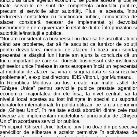
funcțional unde agentul economic se poate adresa şi obţine
Trend Hunter
toate serviciile ce sunt de competenţa autorității publice,
precum şi serviciile altor autorităţi. Plus la aceasta, întru
Buletin EU-STRAT
reducerea contactelor cu funcționarii publici, comunitatea de
afaceri consideră necesar de implementat și dezvoltat
instrumentele de e-guvernare în relațiile dintre întreprinzători și
Aplică la BUNELE PRACTICI
autoritățile/instituțiile publice.
”Noi am considerat ca businessul nu doar să fie ascultat atunci
Transparența întreprinderilor de stat
când are probleme, dar să fie ascultat ca furnizor de soluții
pentru dezvoltarea mediului de afaceri. În baza unui sondaj
prezentat la sfârșitul lunii iunie am ajuns la concluzia că un
Cele mai bune și cele mai proaste politici locale din
lucru important pe care și-l dorește businessul este instituirea
Moldova
ghișeelor unice înțelese în sens european încât un reprezentat
al mediului de afaceri să vină o singură dată și să-și rezolve
Democrația, independența și transparența instituțiilor
problemele”, a explicat directorul IDIS Viitorul, Igor Munteanu.
publice-cheie din Moldova
În Republica Moldova au fost create mai multe astfel de
”Ghişee Unice” pentru serviciile publice prestate agenţilor
economici, majoritatea din ele însă, la nivel central, iar la
Achiziții publice
nivelul local acestea au fost înfiinţate în special cu suportul
donatorilor internaţionali. În pofida utilizării pe larg a denumirii
de „Ghişeu Unic”, în realitate există abordări dintre cele mai
Achizițiile publice în vizorul societății civile
diverse ale implementării modelului și principiului de „Ghişeu
Unic” în acordarea serviciilor publice.
”Principiul ”Ghișeul Unic” trebuie privit nu doar din perspectiva
serviciilor de eliberare a actelor permisive în activitatea de