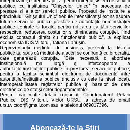
întreprinzător, ci trebuie aplicat pentru întregul sistem de servicii
publice, cu instituirea ”Ghişeelor Unice” în procedura de
prestare şi a altor servicii publice. Procesul de instituire a
principiului ”Ghișeului Unic” trebuie intensificat și extins asupra
tuturor serviciilor publice prestate de autoritățile administrației
publice centrale și locale, pentru ridicarea calității serviciilor
respective, reducerea costurilor și diminuarea corupției, fiind
exclus contactul direct cu funcționarul public.”, a explicat
economista IDIS Viitorul, Tatiana Lariușin.
Reprezentanții mediului de business, prezenți la discuții
publice au spus că mediul de afaceri se confruntă cu birocrația,
care generează corupția. ”Este necesară o abordare
instituţională mai largă şi intercooperare a
autorităților/instituţiilor publice în prestarea serviciilor publice,
pentru a facilita schimbul electronic de documente între
autoritățile/instituţiile publice (inclusiv cu cele la nivel local),
interoperabilitatea registrelor publice şi bazelor de date
electronice de stat şi celor departamentale”.
Pentru mai multe detalii contactați Coordonatorul Relații
Publice IDIS Viitorul, Victor URSU la adresa de email
ursu.victoor@gmail.com sau la telefonul 069017396.
Abonează-te la Știri