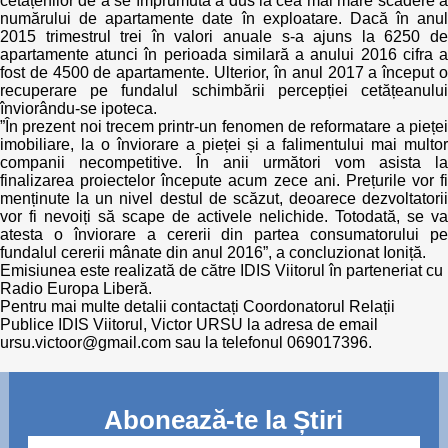
cetățenilor de a se împrumuta a dus la cea mai mare scădere a
numărului de apartamente date în exploatare. Dacă în anul
2015 trimestrul trei în valori anuale s-a ajuns la 6250 de
apartamente atunci în perioada similară a anului 2016 cifra a
fost de 4500 de apartamente. Ulterior, în anul 2017 a început o
recuperare pe fundalul schimbării percepției cetățeanului
înviorându-se ipoteca.
”În prezent noi trecem printr-un fenomen de reformatare a pieței
imobiliare, la o înviorare a pieței și a falimentului mai multor
companii necompetitive. În anii următori vom asista la
finalizarea proiectelor începute acum zece ani. Prețurile vor fi
menținute la un nivel destul de scăzut, deoarece dezvoltatorii
vor fi nevoiți să scape de activele nelichide. Totodată, se va
atesta o înviorare a cererii din partea consumatorului pe
fundalul cererii mânate din anul 2016”, a concluzionat Ioniță.
Emisiunea este realizată de către IDIS Viitorul în parteneriat cu
Radio Europa Liberă.
Pentru mai multe detalii contactați Coordonatorul Relații
Publice IDIS Viitorul, Victor URSU la adresa de email
ursu.victoor@gmail.com sau la telefonul 069017396.
Abonează-te la Știri
Mail