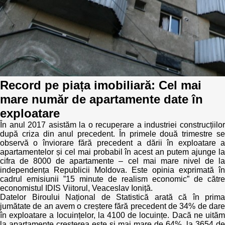
Politici regionale
Rapoarte
Bunele practici
Inițiative în derulare
Laborator sociometric
Inițiative desfășurate
Record pe piața imobiliară: Cel mai
Transparența guvernării locale
Manual de proceduri
mare număr de apartamente date în
exploatare
People Watch
Note & poziții​
În anul 2017 asistăm la o recuperare a industriei construcțiilor
după criza din anul precedent. În primele două trimestre se
Proces democratic
Organigrama IDIS
observă o înviorare fără precedent a dării în exploatare a
apartamentelor și cel mai probabil în acest an putem ajunge la
Agenda Națională de Business
Anunțuri
cifra de 8000 de apartamente – cel mai mare nivel de la
independența Republicii Moldova. Este opinia exprimată în
cadrul emisiunii ”15 minute de realism economic” de către
Puterea hibridă
Consiliul consulativ internațional IDIS
economistul IDIS Viitorul, Veaceslav Ioniță.
Datelor Biroului Național de Statistică arată că în prima
15 minute de realism economic
jumătate de an avem o creștere fără precedent de 34% de dare
în exploatare a locuințelor, la 4100 de locuințe. Dacă ne uităm
la apartamente creșterea este și mai mare de 64%, la 3654 de