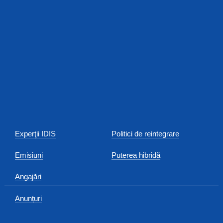
Experţii IDIS
Politici de reintegrare
Emisiuni
Puterea hibridă
Angajări
Anunțuri