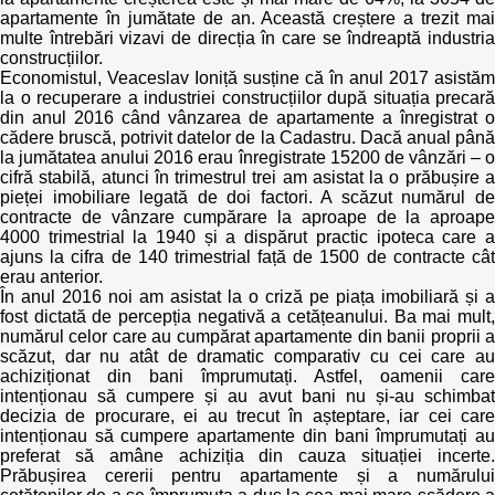
Trend Hunter
apartamente în jumătate de an. Această creștere a trezit mai
multe întrebări vizavi de direcția în care se îndreaptă industria
Buletin EU-STRAT
construcțiilor.
Economistul, Veaceslav Ioniță susține că în anul 2017 asistăm
la o recuperare a industriei construcțiilor după situația precară
Aplică la BUNELE PRACTICI
din anul 2016 când vânzarea de apartamente a înregistrat o
cădere bruscă, potrivit datelor de la Cadastru. Dacă anual până
Transparența întreprinderilor de stat
la jumătatea anului 2016 erau înregistrate 15200 de vânzări – o
cifră stabilă, atunci în trimestrul trei am asistat la o prăbușire a
pieței imobiliare legată de doi factori. A scăzut numărul de
Cele mai bune și cele mai proaste politici locale din
contracte de vânzare cumpărare la aproape de la aproape
Moldova
4000 trimestrial la 1940 și a dispărut practic ipoteca care a
ajuns la cifra de 140 trimestrial față de 1500 de contracte cât
erau anterior.
Democrația, independența și transparența instituțiilor
În anul 2016 noi am asistat la o criză pe piața imobiliară și a
publice-cheie din Moldova
fost dictată de percepția negativă a cetățeanului. Ba mai mult,
numărul celor care au cumpărat apartamente din banii proprii a
Achiziții publice
scăzut, dar nu atât de dramatic comparativ cu cei care au
achiziționat din bani împrumutați. Astfel, oamenii care
intenționau să cumpere și au avut bani nu și-au schimbat
Achizițiile publice în vizorul societății civile
decizia de procurare, ei au trecut în așteptare, iar cei care
intenționau să cumpere apartamente din bani împrumutați au
preferat să amâne achiziția din cauza situației incerte.
Prăbușirea cererii pentru apartamente și a numărului