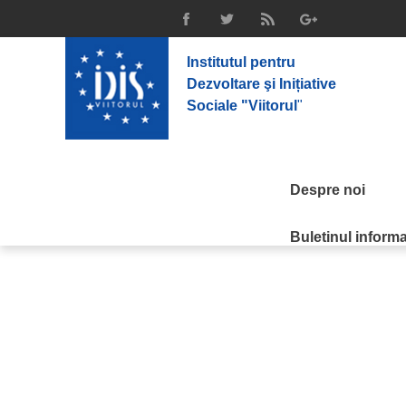
Soluționarea litigiilor în domeniul achiz
Reprezentanții organizațiilor societății civile din Republica Mol
a modului în care sunt utilizați banii publici. Programul face par
Institutul pentru
practici de respectare a legislației / Cutting edge improvements
intermediul Programului de consolidare a rolului societății civile
Dezvoltare şi Inițiative
Sociale (IDIS) “Viitorul”.
Sociale "Viitorul
"
Subiectele discutate în cadrul atelierului de lucru sunt:
- funcționarea Agenției Naționale pentru Soluționarea Contestați
- dreptul la contestate: termini și condiții pentru depunerea contes
- procedura de examinare și soluționare a contestațiilor;
-organizarea ședințelor pentru examinarea contestațiilor și regul
Despre noi
- decizia de soluționare a contestațiilor și căile de atac ale deciz
- analiza unor cazuri practice de soluționare a contestațiilor și de
Buletinul informat