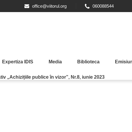
ițiilor publice
office@viitorul.org
060088544
dova sunt bineveniți să participe la un nou program de dezvoltare 
te din proiectul «Îmbunătățiri inovative în sistemul de achiziții p
 in the public procurement system in Moldova through inclusivene
 în monitorizarea operațiunilor de suport bugetar. Proiectul este 
ilor;
tațiilor;
i de publicitate;
Expertiza IDIS
Media
Biblioteca
Emisiun
iei în instant
ciziilor luate
iv „Achizițiile publice în vizor”, Nr.8, iunie 2023