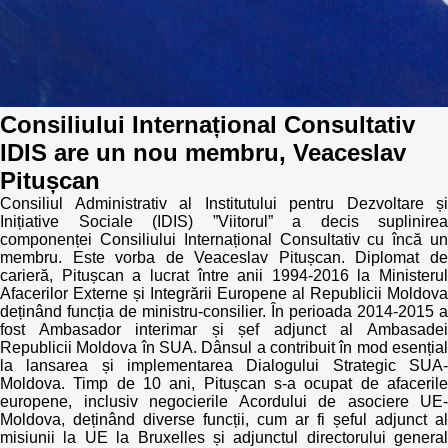
Politici regionale
Rapoarte
Bunele practici
Inițiative în derulare
Consiliului Internațional Consultativ
Laborator sociometric
Inițiative desfășurate
IDIS are un nou membru, Veaceslav
Transparența guvernării locale
Pitușcan
Manual de proceduri
Consiliul Administrativ al Institutului pentru Dezvoltare și
People Watch
Inițiative Sociale (IDIS) ”Viitorul” a decis suplinirea
Note & poziții​
componenței Consiliului Internațional Consultativ cu încă un
membru. Este vorba de Veaceslav Pitușcan. Diplomat de
Proces democratic
Organigrama IDIS
carieră, Pitușcan a lucrat între anii 1994-2016 la Ministerul
Afacerilor Externe și Integrării Europene al Republicii Moldova
deținând funcția de ministru-consilier. În perioada 2014-2015 a
Agenda Națională de Business
Anunțuri
fost Ambasador interimar și șef adjunct al Ambasadei
Republicii Moldova în SUA. Dânsul a contribuit în mod esențial
Puterea hibridă
la lansarea și implementarea Dialogului Strategic SUA-
Consiliul consulativ internațional IDIS
Moldova. Timp de 10 ani, Pitușcan s-a ocupat de afacerile
europene, inclusiv negocierile Acordului de asociere UE-
15 minute de realism economic
Moldova, deținând diverse funcții, cum ar fi șeful adjunct al
misiunii la UE la Bruxelles și adjunctul directorului general