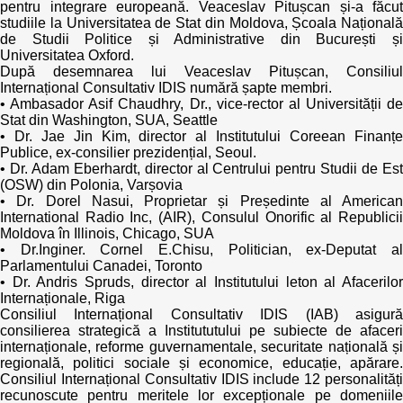
Trend Hunter
pentru integrare europeană. Veaceslav Pitușcan și-a făcut
studiile la Universitatea de Stat din Moldova, Școala Națională
de Studii Politice și Administrative din București și
Buletin EU-STRAT
Universitatea Oxford.
După desemnarea lui Veaceslav Pitușcan, Consiliul
Aplică la BUNELE PRACTICI
Internațional Consultativ IDIS numără șapte membri.
• Ambasador Asif Chaudhry, Dr., vice-rector al Universității de
Stat din Washington, SUA, Seattle
Transparența întreprinderilor de stat
• Dr. Jae Jin Kim, director al Institutului Coreean Finanțe
Publice, ex-consilier prezidențial, Seoul.
Cele mai bune și cele mai proaste politici locale din
• Dr. Adam Eberhardt, director al Centrului pentru Studii de Est
Moldova
(OSW) din Polonia, Varșovia
• Dr. Dorel Nasui, Proprietar și Președinte al American
International Radio Inc, (AIR), Consulul Onorific al Republicii
Democrația, independența și transparența instituțiilor
Moldova în Illinois, Chicago, SUA
publice-cheie din Moldova
• Dr.Inginer. Cornel E.Chisu, Politician, ex-Deputat al
Parlamentului Canadei, Toronto
• Dr. Andris Spruds, director al Institutului leton al Afacerilor
Achiziții publice
Internaționale, Riga
Consiliul Internațional Consultativ IDIS (IAB) asigură
Achizițiile publice în vizorul societății civile
consilierea strategică a Institututului pe subiecte de afaceri
internaționale, reforme guvernamentale, securitate națională și
regională, politici sociale și economice, educație, apărare.
Consiliul Internațional Consultativ IDIS include 12 personalități
recunoscute pentru meritele lor excepționale pe domeniile