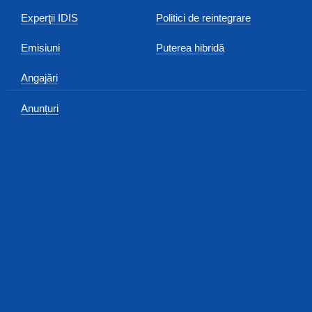
Experţii IDIS
Politici de reintegrare
Emisiuni
Puterea hibridă
Angajări
Anunțuri