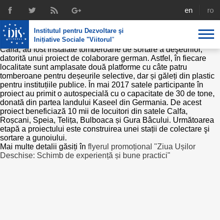
ZIUA UȘILOR DESCHISE în comuna
english
rom
Calfa, raionul Anenii Noi
Institutul pentru Dezvoltare şi
Sistem modern de colectare a gunoiului
Inițiative Sociale "Viitorul
"
În şase sate din raionul Anenii Noi, printre care și comuna
Calfa, au fost instalate tomberoane de sortare a deşeurilor,
datorită unui proiect de colaborare german. Astfel, în fiecare
Despre noi
localitate sunt amplasate două platforme cu câte patru
tomberoane pentru deșeurile selective, dar și găleți din plastic
Profil
Expertiza IDIS
pentru instituțiile publice. În mai 2017 satele participante în
proiect au primit o autospecială cu o capacitate de 30 de tone,
donată din partea landului Kaseel din Germania. De acest
Politici de reintegrare
Media
Recrutare
proiect beneficiază 10 mii de locuitori din satele Calfa,
Roșcani, Speia, Telița, Bulboaca și Gura Bâcului. Următoarea
Biblioteca
Politici economice
Chairman's legacy
etapă a proiectului este construirea unei stații de colectare şi
sortare a gunoiului.
Emisiuni
Mai multe detalii găsiți în
flyerul promoțional "Ziua Ușilor
Achizițiile publice în infografice
Acorduri semnate
Deschise: Schimb de experiență și bune practici"
Buletinul informativ „Achizițiile publice în vizor”,
Nr.8, iunie 2023
Integrare europeană
Echipa
Politici sociale
Scrisori de mulțumire
Investigații în achizțiile publice
Media despre IDIS