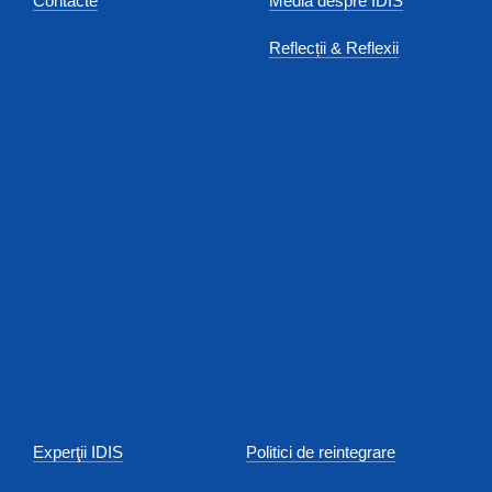
Contacte
Media despre IDIS
Reflecții & Reflexii
Experţii IDIS
Politici de reintegrare