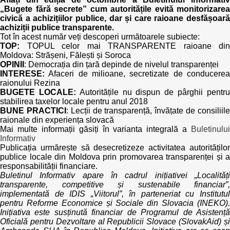
„Bugete fără secrete” cum autoritățile evită monitorizarea
civică a achizițiilor publice, dar și care raioane desfășoară
achiziții publice transparente.
Tot în acest număr veți descoperi următoarele subiecte:
TOP:
TOPUL celor mai TRANSPARENTE raioane din
Moldova: Strășeni, Fălești și Soroca
OPINII
: Democrația din țară depinde de nivelul transparenței
INTERESE:
Afaceri de milioane, secretizate de conducerea
raionului Rezina
BUGETE LOCALE:
Autoritățile nu dispun de pârghii pentr
stabilirea taxelor locale pentru anul 2018
BUNE PRACTICI
: Lecții de transparență, învățate de consiliil
raionale din experiența slovacă
Mai multe informații găsiți în varianta integrală a
Buletinului
Informativ
Publicația urmărește să desecretizeze activitatea autorităților
publice locale din Moldova prin promovarea transparenței și a
responsabilității financiare.
Buletinul Informativ apare în cadrul inițiativei „Localități
transparente, competitive și sustenabile financiar”,
implementată de IDIS „Viitorul”, în parteneriat cu Institutul
pentru Reforme Economice și Sociale din Slovacia (INEKO).
Inițiativa este susținută financiar de Programul de Asistență
Oficială pentru Dezvoltare al Republicii Slovace (SlovakAid) și