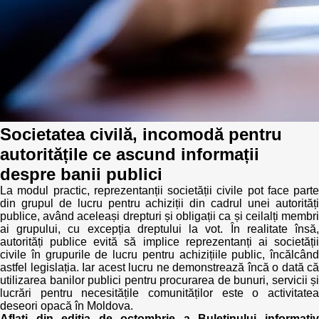
Trend Hunter
Buletin EU-STRAT
Aplică la BUNELE PRACTICI
Transparența întreprinderilor de stat
Societatea civilă, incomodă pentru
Cele mai bune și cele mai proaste politici locale din
Moldova
autoritățile ce ascund informații
despre banii publici
Democrația, independența și transparența instituțiilor
La modul practic, reprezentanții societății civile pot face parte
publice-cheie din Moldova
din grupul de lucru pentru achiziții din cadrul unei autorități
publice, având aceleași drepturi și obligații ca și ceilalți membri
Achiziții publice
ai grupului, cu excepția dreptului la vot. În realitate însă,
autorități publice evită să implice reprezentanți ai societății
civile în grupurile de lucru pentru achizițiile public, încălcând
Achizițiile publice în vizorul societății civile
astfel legislația. Iar acest lucru ne demonstrează încă o dată că
utilizarea banilor publici pentru procurarea de bunuri, servicii și
lucrări pentru necesitățile comunităților este o activitatea
deseori opacă în Moldova.
Aflați din ediția de octombrie a Buletinului informativ