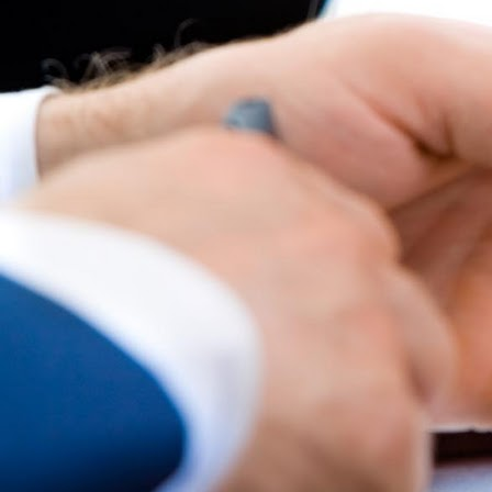
Politici regionale
Rapoarte
Bunele practici
Inițiative în derulare
Laborator sociometric
Inițiative desfășurate
Transparența guvernării locale
Manual de proceduri
People Watch
Note & poziții​
Proces democratic
Organigrama IDIS
Agenda Națională de Business
Anunțuri
Puterea hibridă
Consiliul consulativ internațional IDIS
15 minute de realism economic