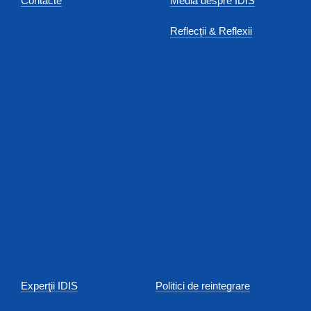
Contacte
Media despre IDIS
Reflecții & Reflexii
Experţii IDIS
Politici de reintegrare