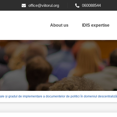
office@viitorul.org
060088544
About us
IDIS expertise
cale și gradul de implementare a documentelor de politici în domeniul descentraliză