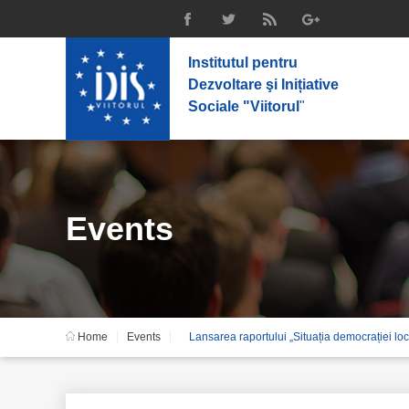
Institutul pentru
Dezvoltare şi Inițiative
Sociale "Viitorul
"
Events
Home
Events
Lansarea raportului „Situația democrației lo