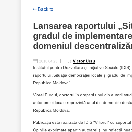
Back to
Lansarea raportului „Sit
gradul de implementare 
domeniul descentralizăr
Victor Ursu
2018.04.23
Institutul pentru Dezvoltare și Inițiative Sociale (IDIS
raportului „Situația democrației locale și gradul de i
Republica Moldova”.
Viorel Furdui, doctorul în drept și unul din autorii st
autonomiei locale reprezintă unul din domeniile destu
Republica Moldova.
Publicația este realizată de IDIS “Viitorul” cu supor
Opiniile exprimate aparţin autoarei şi nu reflectă n