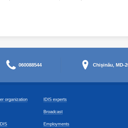
060088544
Chişinău, MD-20
r organization
IDIS experts
Broadcast
IDIS
Employments