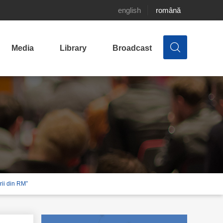
english
română
Media
Library
Broadcast
rii din RM”