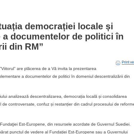
uația democrației locale și
a documentelor de politici în
ii din RM”
Print v
) ”Viitorul” are plăcerea de a Vă invita la prezentarea
mplementare a documentelor de politici în domeniul descentralizării din
udiului analizează descentralizarea, democrația locală și consolidarea
l de controversate, confuz și restanțier din cadrul procesului de reform
tul Fundaţiei Est-Europene, din resursele acordate de Guvernul Suediei.
eapărat punctul de vedere al Fundației Est-Europene sau a Guvernului