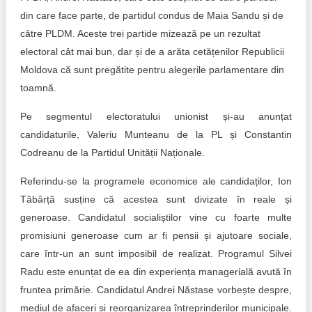
din care face parte, de partidul condus de Maia Sandu și de
către PLDM. Aceste trei partide mizează pe un rezultat
electoral cât mai bun, dar și de a arăta cetățenilor Republicii
Moldova că sunt pregătite pentru alegerile parlamentare din
toamnă.
Pe segmentul electoratului unionist și-au anunțat
candidaturile, Valeriu Munteanu de la PL și Constantin
Codreanu de la Partidul Unității Naționale.
Referindu-se la programele economice ale candidaților, Ion
Tăbârță susține că acestea sunt divizate în reale și
generoase. Candidatul socialiștilor vine cu foarte multe
promisiuni generoase cum ar fi pensii și ajutoare sociale,
care într-un an sunt imposibil de realizat. Programul Silvei
Radu este enunțat de ea din experiența managerială avută în
fruntea primărie. Candidatul Andrei Năstase vorbește despre,
mediul de afaceri și reorganizarea întreprinderilor municipale.