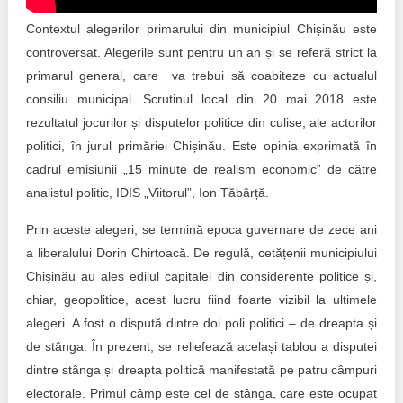
Transparency of state – owned enterprises
Contextul alegerilor primarului din municipiul Chișinău este
The best and the worst local policies in Moldova
controversat. Alegerile sunt pentru un an și se referă strict la
primarul general, care va trebui să coabiteze cu actualul
Democracy, independence and transparency of key
consiliu municipal. Scrutinul local din 20 mai 2018 este
public institutions in Moldova
rezultatul jocurilor și disputelor politice din culise, ale actorilor
Integrity of public procurement in Moldova
politici, în jurul primăriei Chișinău. Este opinia exprimată în
cadrul emisiunii „15 minute de realism economic” de către
Public procurement
analistul politic, IDIS „Viitorul”, Ion Tăbârță.
Prin aceste alegeri, se termină epoca guvernare de zece ani
a liberalului Dorin Chirtoacă. De regulă, cetățenii municipiului
Chișinău au ales edilul capitalei din considerente politice și,
chiar, geopolitice, acest lucru fiind foarte vizibil la ultimele
alegeri. A fost o dispută dintre doi poli politici – de dreapta și
de stânga. În prezent, se reliefează același tablou a disputei
dintre stânga și dreapta politică manifestată pe patru câmpuri
electorale. Primul câmp este cel de stânga, care este ocupat