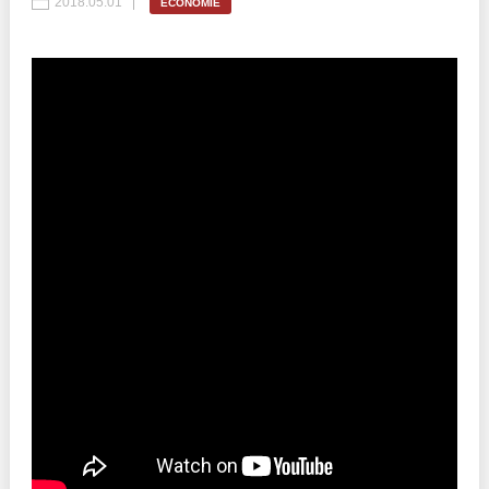
2018.05.01
ECONOMIE
Best parctices
Reports
Governance transparency
Projects in progres
Sociometric Laboratory
Implemented projects
People Watch
Procedures manual
National Business Agenda
Notes & positions
Democratic process
Institutional Charter IDIS
15 minutes of economic realism
Announcements
Hybrid power
IDIS International Advisory Board
EU-STRAT bulletin