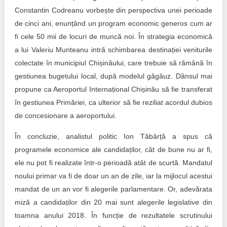
Constantin Codreanu vorbește din perspectiva unei perioade
de cinci ani, enunțând un program economic generos cum ar
fi cele 50 mii de locuri de muncă noi. În strategia economică
a lui Valeriu Munteanu intră schimbarea destinației veniturile
colectate în municipiul Chișinăului, care trebuie să rămână în
gestiunea bugetului local, după modelul găgăuz. Dânsul mai
propune ca Aeroportul Internațional Chișinău să fie transferat
în gestiunea Primăriei, ca ulterior să fie reziliat acordul dubios
de concesionare a aeroportului.
În concluzie, analistul politic Ion Tăbârță a spus că
programele economice ale candidaților, cât de bune nu ar fi,
ele nu pot fi realizate într-o perioadă atât de scurtă. Mandatul
noului primar va fi de doar un an de zile, iar la mijlocul acestui
mandat de un an vor fi alegerile parlamentare. Or, adevărata
miză a candidaților din 20 mai sunt alegerile legislative din
toamna anului 2018. În funcție de rezultatele scrutinului