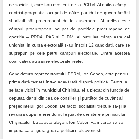
de socialiști, care l-au moștenit de la PCRM. Al doilea câmp –
centrist-pragmatic, ocupat de către partidul de guvernământ
și aliații săi proeuropeni de la guvernare. Al treilea este
câmpul proeuropean, ocupat de partidele proeuropene de
opoziție – PPDA, PAS și PLDM. Al patrulea câmp este cel
unionist. În cursa electorală s-au înscris 12 candidați, care se
suprapun pe cele patru câmpuri electorale. Dintre acestea
doar câțiva au șanse electorale reale.
Candidatura reprezentantului PSRM, Ion Ceban, este pentru
prima dată testată într-o adevărată dispută politică. Pentru a
se face vizibil în municipiul Chișinău, el a plecat din funcția de
deputat, dar și din cea de consilier și purtător de cuvânt al
președintelui Igor Dodon. De facto, socialiștii trebuie să-și ia
revanșa după referendumul eșuat de demitere a primarului
Chișinăului. La aceste alegeri, Ion Ceban va încerca să se
impună ca o figură grea a politicii moldovenești.