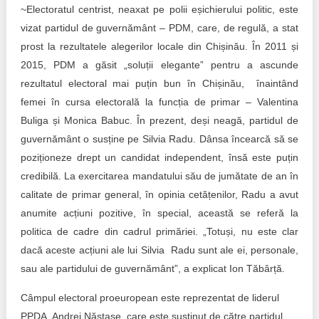
~Electoratul centrist, neaxat pe polii eșichierului politic, este
vizat partidul de guvernământ – PDM, care, de regulă, a stat
prost la rezultatele alegerilor locale din Chișinău. În 2011 și
2015, PDM a găsit „soluții elegante” pentru a ascunde
rezultatul electoral mai puțin bun în Chișinău, înaintând
femei în cursa electorală la funcția de primar – Valentina
Buliga și Monica Babuc. În prezent, deși neagă, partidul de
guvernământ o susține pe Silvia Radu. Dânsa încearcă să se
poziționeze drept un candidat independent, însă este puțin
credibilă. La exercitarea mandatului său de jumătate de an în
calitate de primar general, în opinia cetățenilor, Radu a avut
anumite acțiuni pozitive, în special, această se referă la
politica de cadre din cadrul primăriei. „Totuși, nu este clar
dacă aceste acțiuni ale lui Silvia Radu sunt ale ei, personale,
sau ale partidului de guvernământ”, a explicat Ion Tăbârță.
Câmpul electoral proeuropean este reprezentat de liderul
PPDA, Andrei Năstase, care este susținut de către partidul