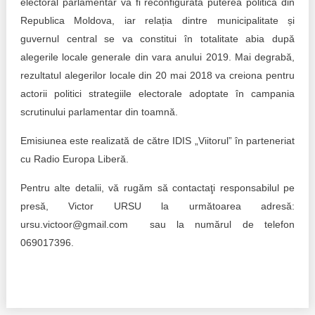
electoral parlamentar va fi reconfigurată puterea politică din
Republica Moldova, iar relația dintre municipalitate și
guvernul central se va constitui în totalitate abia după
alegerile locale generale din vara anului 2019. Mai degrabă,
rezultatul alegerilor locale din 20 mai 2018 va creiona pentru
actorii politici strategiile electorale adoptate în campania
scrutinului parlamentar din toamnă.
Emisiunea este realizată de către IDIS „Viitorul” în parteneriat
cu Radio Europa Liberă.
Pentru alte detalii, vă rugăm să contactaţi responsabilul pe
presă, Victor URSU la următoarea adresă:
ursu.victoor@gmail.com sau la numărul de telefon
069017396.