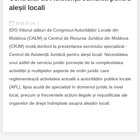
aleșii locali
Best parctices
Reports
2018.07.24
Governance transparency
Projects in progres
IDIS Viitorul alături de Congresul Autorităților Locale din
Moldova (CALM) și Centrul de Resurse Juridice din Moldova
Sociometric Laboratory
Implemented projects
(CRJM) invită doritorii la prezentarea serviciului specializat -
People Watch
Centrul de Asistență Juridică pentru aleșii locali. Necesitatea
Procedures manual
unui astfel de serviciu juridic pornește de la complexitatea
National Business Agenda
activității și multiplelor aspecte de ordin juridic care
Notes & positions
reglementează activitatea actuală a autorităților publice locale
Democratic process
Institutional Charter IDIS
(APL), lipsa acută de specialiști în domeniul juridic la nivel
local, precum și frecventele acțiuni ilegale și nejustificate ale
15 minutes of economic realism
Announcements
organelor de drept îndreptate asupra aleșilor locali.
Hybrid power
IDIS International Advisory Board
EU-STRAT bulletin