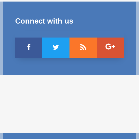
Transparency of state – owned enterprises
The best and the worst local policies in Moldova
Connect with us
Democracy, independence and transparency of key
public institutions in Moldova
Integrity of public procurement in Moldova
Public procurement