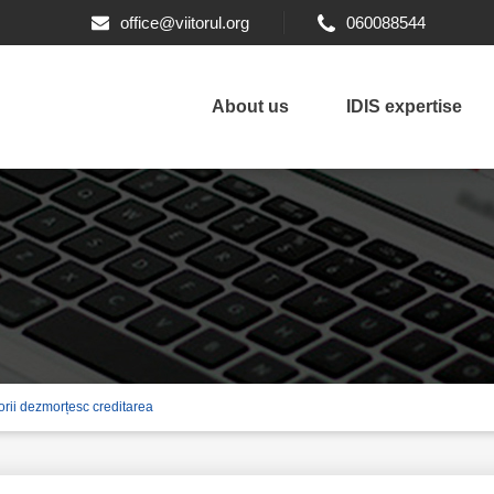
office@viitorul.org
060088544
About us
IDIS expertise
rii dezmorțesc creditarea