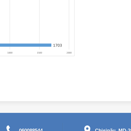
060088544
Chişinău, MD-20