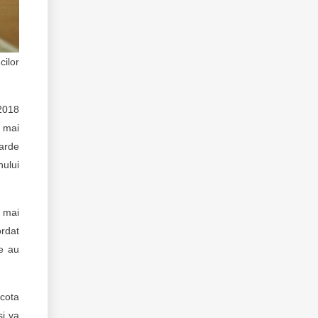
cilor
 2018
t mai
iarde
nului
e mai
rdat
re au
cota
și va