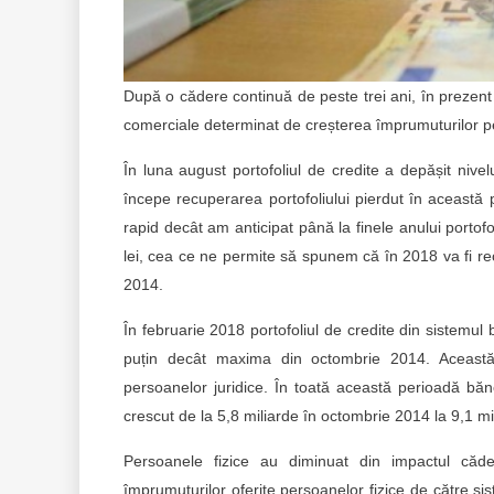
După o cădere continuă de peste trei ani, în prezent 
comerciale determinat de creșterea împrumuturilor per
În luna august portofoliul de credite a depășit niv
începe recuperarea portofoliului pierdut în această p
rapid decât am anticipat până la finele anului portof
lei, cea ce ne permite să spunem că în 2018 va fi rec
2014.
În februarie 2018 portofoliul de credite din sistemul
puțin decât maxima din octombrie 2014. Această c
persoanelor juridice. În toată această perioadă bănci
crescut de la 5,8 miliarde în octombrie 2014 la 9,1 mi
Persoanele fizice au diminuat din impactul căder
împrumuturilor oferite persoanelor fizice de către s