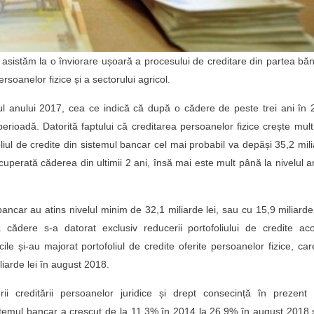
asistăm la o înviorare ușoară a procesului de creditare din partea băn
soanelor fizice și a sectorului agricol.
elul anului 2017, cea ce indică că după o cădere de peste trei ani în
erioadă. Datorită faptului că creditarea persoanelor fizice crește mul
oliul de credite din sistemul bancar cel mai probabil va depăși 35,2 mil
uperată căderea din ultimii 2 ani, însă mai este mult până la nivelul a
 bancar au atins nivelul minim de 32,1 miliarde lei, sau cu 15,9 miliard
ădere s-a datorat exclusiv reducerii portofoliului de credite aco
le și-au majorat portofoliul de credite oferite persoanelor fizice, ca
liarde lei în august 2018.
ii creditării persoanelor juridice și drept consecință în prezent 
istemul bancar a crescut de la 11,3% în 2014 la 26,9% în august 2018 