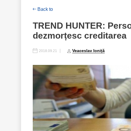
Back to
TREND HUNTER: Persoane
dezmorțesc creditarea
Veaceslav Ioniță
2018.09.21