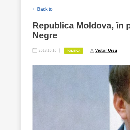
Back to
Republica Moldova, în pu
Negre
Victor Ursu
2018.10.16
POLITICĂ