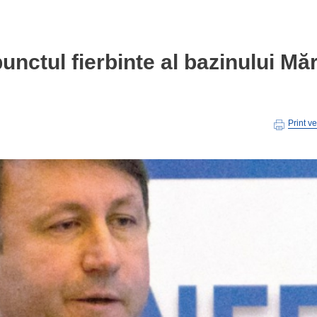
nctul fierbinte al bazinului Măr
Print v