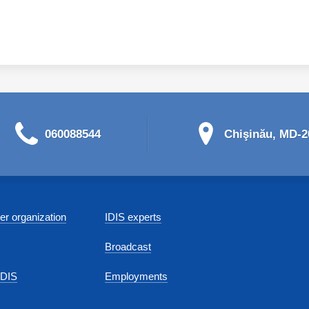
060088544
Chişinău, MD-20
r organization
IDIS experts
Broadcast
IDIS
Employments