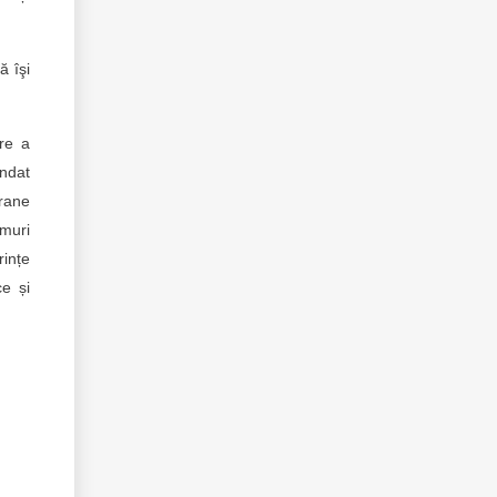
ă îşi
re a
undat
erane
imuri
rințe
ce și