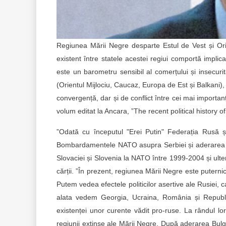
Regiunea Mării Negre desparte Estul de Vest și Orie
existent între statele acestei regiui comportă implic
este un barometru sensibil al comerțului și insecur
(Orientul Mijlociu, Caucaz, Europa de Est și Balkani)
convergență, dar și de conflict între cei mai importan
volum editat la Ancara, ”The recent political history o
”Odată cu începutul "Erei Putin" Federația Rusă ș
Bombardamentele NATO asupra Serbiei și aderarea Bulg
Slovaciei și Slovenia la NATO între 1999-2004 și ulter
cărții. ”În prezent, regiunea Mării Negre este puternic
Putem vedea efectele politicilor asertive ale Rusiei, 
alata vedem Georgia, Ucraina, România și Republic
existenței unor curente vădit pro-ruse. La rândul l
regiunii extinse ale Mării Negre. După aderarea Bulg