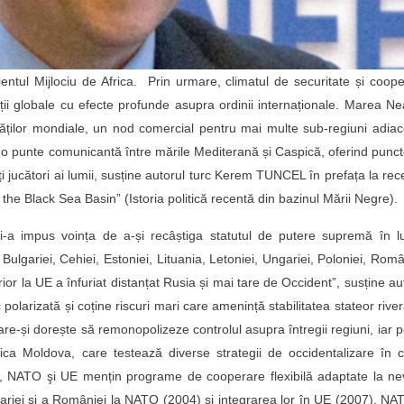
ntul Mijlociu de Africa. Prin urmare, climatul de securitate și coop
ații globale cu efecte profunde asupra ordinii internaționale. Marea N
ităților mondiale, un nod comercial pentru mai multe sub-regiuni adia
, o punte comunicantă între mările Mediterană și Caspică, oferind punc
ți jucători ai lumii, susține autorul turc Kerem TUNCEL în prefața la rec
f the Black Sea Basin” (Istoria politică recentă din bazinul Mării Negre).
i-a impus voința de a-și recâștiga statutul de putere supremă în l
ariei, Cehiei, Estoniei, Lituania, Letoniei, Ungariei, Poloniei, Româ
ior la UE a înfuriat distanțat Rusia și mai tare de Occident”, susține au
 polarizată și coține riscuri mari care amenință stabilitatea stateor rive
care-și dorește să remonopolizeze controlul asupra întregii regiuni, iar 
a Moldova, care testează diverse strategii de occidentalizare în c
or, NATO şi UE mențin programe de cooperare flexibilă adaptate la ne
ariei şi a României la NATO (2004) şi integrarea lor în UE (2007), NA