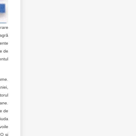
erare
eagră
cente
te de
entul
ume.
niei,
torul
rane.
pe de
iuda
voile
TO și