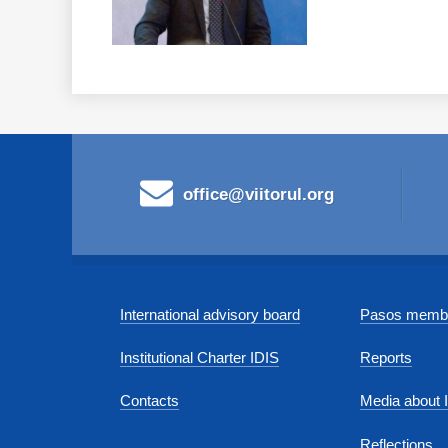
office@viitorul.org
International advisory board
Pasos membe
Institutional Charter IDIS
Reports
Contacts
Media about 
Reflections