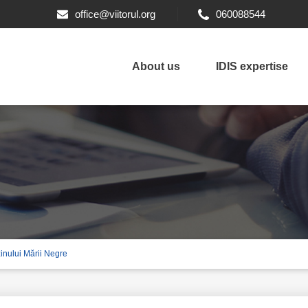
office@viitorul.org
060088544
About us
IDIS expertise
zinului Mării Negre