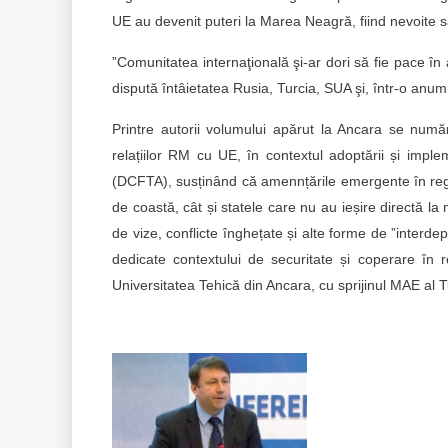
UE au devenit puteri la Marea Neagră, fiind nevoite s
”Comunitatea internaţională şi-ar dori să fie pace în
dispută întâietatea Rusia, Turcia, SUA şi, într-o an
Printre autorii volumului apărut la Ancara se num
relațiilor RM cu UE, în contextul adoptării și impl
(DCFTA), susținând că amennțările emergente în regi
de coastă, cât și statele care nu au ieșire directă la
de vize, conflicte înghețate și alte forme de ”interd
dedicate contextului de securitate și coperare în re
Universitatea Tehică din Ancara, cu sprijinul MAE al T