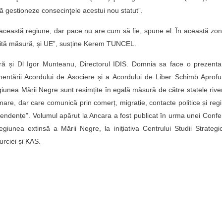
ă gestioneze consecinţele acestui nou statut”.
 această regiune, dar pace nu are cum să fie, spune el. În această zon
umită măsură, și UE”, susține Kerem TUNCEL.
ără și Dl Igor Munteanu, Directorul IDIS. Domnia sa face o prezenta
ementării Acordului de Asociere și a Acordului de Liber Schimb Aprof
unea Mării Negre sunt resimțite în egală măsură de către statele riv
 mare, dar care comunică prin comerț, migrație, contacte politice și reg
ependențe”. Volumul apărut la Ancara a fost publicat în urma unei Confe
giunea extinsă a Mării Negre, la inițiativa Centrului Studii Strategi
urciei și KAS.