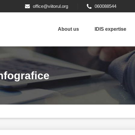
office@viitorul.org
060088544
About us
IDIS expertise
infografice