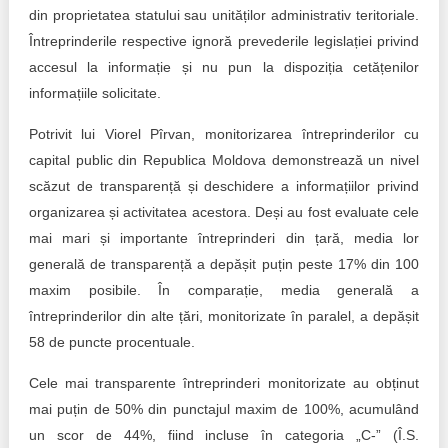
din proprietatea statului sau unităților administrativ teritoriale.
Întreprinderile respective ignoră prevederile legislației privind
accesul la informație și nu pun la dispoziția cetățenilor
informațiile solicitate.
Potrivit lui Viorel Pîrvan, monitorizarea întreprinderilor cu
capital public din Republica Moldova demonstrează un nivel
scăzut de transparență și deschidere a informațiilor privind
organizarea și activitatea acestora. Deși au fost evaluate cele
mai mari și importante întreprinderi din țară, media lor
generală de transparență a depășit puțin peste 17% din 100
maxim posibile. În comparație, media generală a
întreprinderilor din alte țări, monitorizate în paralel, a depășit
58 de puncte procentuale.
Cele mai transparente întreprinderi monitorizate au obținut
mai puțin de 50% din punctajul maxim de 100%, acumulând
un scor de 44%, fiind incluse în categoria „C-” (Î.S.