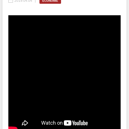
2019.04.04
ECONOMIE
Best parctices
Reports
Governance transparency
Projects in progres
Sociometric Laboratory
Implemented projects
People Watch
Procedures manual
National Business Agenda
Notes & positions
Democratic process
Institutional Charter IDIS
15 minutes of economic realism
Announcements
Hybrid power
IDIS International Advisory Board
EU-STRAT bulletin