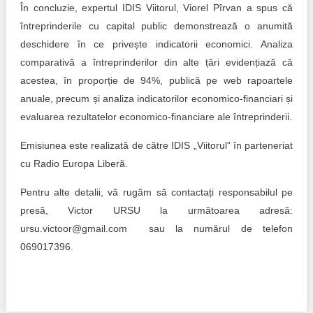
În concluzie, expertul IDIS Viitorul, Viorel Pîrvan a spus că
întreprinderile cu capital public demonstrează o anumită
deschidere în ce privește indicatorii economici. Analiza
comparativă a întreprinderilor din alte țări evidențiază că
acestea, în proporție de 94%, publică pe web rapoartele
anuale, precum și analiza indicatorilor economico-financiari și
evaluarea rezultatelor economico-financiare ale întreprinderii.
Emisiunea este realizată de către IDIS „Viitorul” în parteneriat
cu Radio Europa Liberă.
Pentru alte detalii, vă rugăm să contactați responsabilul pe
presă, Victor URSU la următoarea adresă:
ursu.victoor@gmail.com sau la numărul de telefon
069017396.