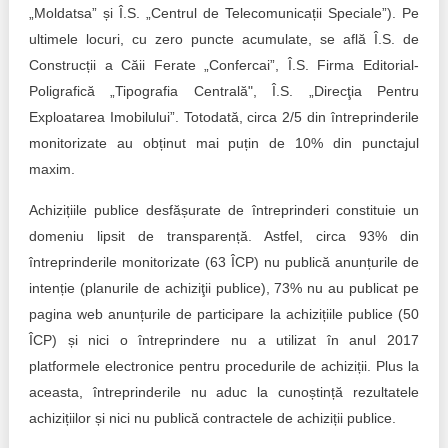
„Moldatsa” și Î.S. „Centrul de Telecomunicații Speciale”). Pe
ultimele locuri, cu zero puncte acumulate, se află Î.S. de
Construcții a Căii Ferate „Confercai”, Î.S. Firma Editorial-
Poligrafică „Tipografia Centrală", Î.S. „Direcţia Pentru
Exploatarea Imobilului”. Totodată, circa 2/5 din întreprinderile
monitorizate au obținut mai puțin de 10% din punctajul
maxim.
Achizițiile publice desfășurate de întreprinderi constituie un
domeniu lipsit de transparență. Astfel, circa 93% din
întreprinderile monitorizate (63 ÎCP) nu publică anunțurile de
intenție (planurile de achiziţii publice), 73% nu au publicat pe
pagina web anunțurile de participare la achizițiile publice (50
ÎCP) și nici o întreprindere nu a utilizat în anul 2017
platformele electronice pentru procedurile de achiziții. Plus la
aceasta, întreprinderile nu aduc la cunoștință rezultatele
achizițiilor și nici nu publică contractele de achiziții publice.