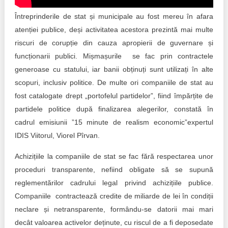
Transparency of state – owned enterprises
Întreprinderile de stat și municipale au fost mereu în afara
The best and the worst local policies in Moldova
atenției publice, deși activitatea acestora prezintă mai multe
riscuri de corupție din cauza apropierii de guvernare și
Democracy, independence and transparency of key
funcționarii publici. Mișmașurile se fac prin contractele
public institutions in Moldova
generoase cu statului, iar banii obținuți sunt utilizați în alte
Integrity of public procurement in Moldova
scopuri, inclusiv politice. De multe ori companiile de stat au
fost catalogate drept „portofelul partidelor”, fiind împărțite de
Public procurement
partidele politice după finalizarea alegerilor, constată în
cadrul emisiunii ”15 minute de realism economic”expertul
IDIS Viitorul, Viorel Pîrvan.
Achizițiile la companiile de stat se fac fără respectarea unor
proceduri transparente, nefiind obligate să se supună
reglementărilor cadrului legal privind achizițiile publice.
Companiile contractează credite de miliarde de lei în condiții
neclare și netransparente, formându-se datorii mai mari
decât valoarea activelor deținute, cu riscul de a fi deposedate