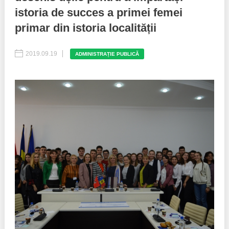
istoria de succes a primei femei
Best parctices
Reports
primar din istoria localității
Governance transparency
Projects in progres
2019.09.19
ADMINISTRAȚIE PUBLICĂ
Sociometric Laboratory
Implemented projects
People Watch
Procedures manual
National Business Agenda
Notes & positions
Democratic process
Institutional Charter IDIS
15 minutes of economic realism
Announcements
Hybrid power
IDIS International Advisory Board
EU-STRAT bulletin