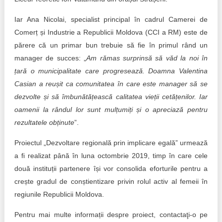
Iar Ana Nicolai, specialist principal în cadrul Camerei de
Comerț și Industrie a Republicii Moldova (CCI a RM) este de
părere că un primar bun trebuie să fie în primul rând un
manager de succes: „
Am rămas surprinsă să văd la noi în
țară o municipalitate care progresează. Doamna Valentina
Casian a reușit ca comunitatea în care este manager să se
dezvolte și să îmbunătățească calitatea vieții cetățenilor. Iar
oamenii la rândul lor sunt mulțumiți și o apreciază pentru
rezultatele obținute
”.
Proiectul „Dezvoltare regională prin implicare egală” urmează
a fi realizat până în luna octombrie 2019, timp în care cele
două instituții partenere își vor consolida eforturile pentru a
crește gradul de conștientizare privin rolul activ al femeii în
regiunile Republicii Moldova.
Pentru mai multe informații despre proiect, contactaţi-o pe