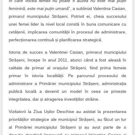
în care vocea femeii nu poate fi auzită nu este mai puțin
feminină, este mai puțin umană
”, a subliniat Valentina Casian,
primarul municipiului Strășeni. Potrivit ei, cheia succesului
unei femei lider la nivel local constă în buna comunicare cu
cetățenii, implicarea comunității în procesul de administrare,
perfecționarea continuă și planificarea strategică.
Istoria de succes a Valentinei Casian, primarul municipiului
Strășeni, începe în anul 2011, atunci când a fost aleasă în
calitate de primar al orașului Strășeni, fiind prima femeie
primar în istoria localității. Pe parcursul procesului de
administrare a Primăriei municipiului Strășeni, administrația
publică locală a devenit un model în ceea ce privește
integritatea, dar și atragerea investițiilor străine.
Vizitatorii la Ziua Ușilor Deschise au asistat la prezentarea
priorităților strategice ale municipiul Strășeni, au făcut un tur
al Primăriei municipiului Strășeni și au avut parte de o