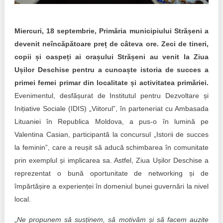
Transparency of state – owned enterprises
The best and the worst local policies in Moldova
Miercuri, 18 septembrie, Primăria municipiului Strășeni a
devenit neîncăpătoare preț de câteva ore. Zeci de tineri,
Democracy, independence and transparency of key
public institutions in Moldova
copii și oaspeți ai orașului Strășeni au venit la Ziua
Ușilor Deschise pentru a cunoaște istoria de succes a
Integrity of public procurement in Moldova
primei femei primar din localitate și activitatea primăriei.
Evenimentul, desfășurat de Institutul pentru Dezvoltare și
Public procurement
Inițiative Sociale (IDIS) „Viitorul”, în parteneriat cu Ambasada
Lituaniei în Republica Moldova, a pus-o în lumină pe
Valentina Casian, participantă la concursul „Istorii de succes
la feminin”, care a reușit să aducă schimbarea în comunitate
prin exemplul și implicarea sa. Astfel, Ziua Ușilor Deschise a
reprezentat o bună oportunitate de networking și de
împărtășire a experienței în domeniul bunei guvernări la nivel
local.
„
Ne propunem să susținem, să motivăm și să facem auzite