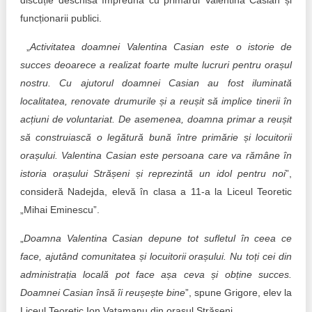
discuție deschisă împreună cu primarul Valentina Casian și
funcționarii publici.
„
Activitatea doamnei Valentina Casian este o istorie de
succes deoarece a realizat foarte multe lucruri pentru orașul
nostru. Cu ajutorul doamnei Casian au fost iluminată
localitatea, renovate drumurile și a reușit să implice tinerii în
acțiuni de voluntariat. De asemenea, doamna primar a reușit
să construiască o legătură bună între primărie și locuitorii
orașului. Valentina Casian este persoana care va rămâne în
istoria orașului Strășeni și reprezintă un idol pentru noi
”,
consideră Nadejda, elevă în clasa a 11-a la Liceul Teoretic
„Mihai Eminescu”.
„
Doamna Valentina Casian depune tot sufletul în ceea ce
face, ajutând comunitatea și locuitorii orașului. Nu toți cei din
administrația locală pot face așa ceva și obține succes.
Doamnei Casian însă îi reușește bine
”, spune Grigore, elev la
Liceul Teoretic Ion Vatamanu din orașul Strășeni.