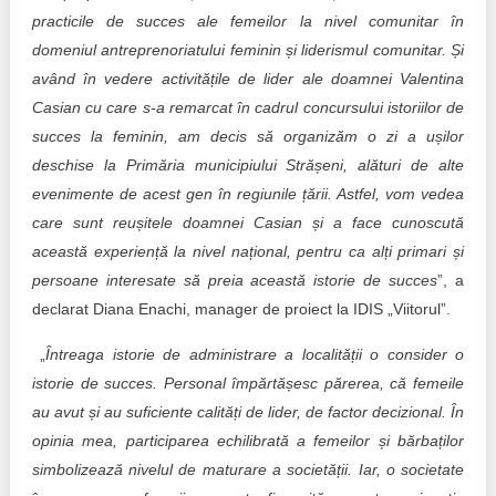
practicile de succes ale femeilor la nivel comunitar în
domeniul antreprenoriatului feminin și liderismul comunitar. Și
având în vedere activitățile de lider ale doamnei Valentina
Casian cu care s-a remarcat în cadrul concursului istoriilor de
succes la feminin, am decis să organizăm o zi a ușilor
deschise la Primăria municipiului Strășeni, alături de alte
evenimente de acest gen în regiunile țării. Astfel, vom vedea
care sunt reușitele doamnei Casian și a face cunoscută
această experiență la nivel național, pentru ca alți primari și
persoane interesate să preia această istorie de succes
”, a
declarat Diana Enachi, manager de proiect la IDIS „Viitorul”.
„
Întreaga istorie de administrare a localității o consider o
istorie de succes. Personal împărtășesc părerea, că femeile
au avut și au suficiente calități de lider, de factor decizional. În
opinia mea, participarea echilibrată a femeilor și bărbaților
simbolizează nivelul de maturare a societății. Iar, o societate