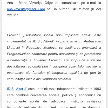
Ana – Maria Veverița, Ofițer de comunicare, pe e-mail la
ana.veverita@viitorul.org
sau la numărul de telefon (0 22)
221844.
……………..
Proiectul „Dezvoltare locală prin implicare egală” este
implementat de IDIS „Viitorul” în parteneriat cu Ambasadei
Lituaniei în Republica Moldova, cu susținerea financiară a
Programului de cooperare pentru dezvoltare şi de promovare
a democraţiei al Lituaniei. Proiectul are scopul de a susține
dezvoltarea regională prin încurajarea activităților sociale și
economice ale femeilor și integrarea egalității de gen în
comunitățile locale din Republica Moldova.
IDIS „Viitorul”
este un think tank independent, înființat în 1993
care combină cercetarea socială, politică și economică cu
componente solide de advocacy. Instituția realizeaz
ăcercetări aplicate de monitorizare pe mai multe domenii: