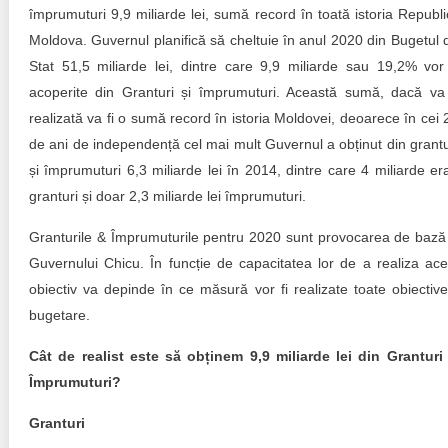
Transparency of state – owned enterprises
împrumuturi 9,9 miliarde lei, sumă record în toată istoria Republic
Moldova. Guvernul planifică să cheltuie în anul 2020 din Bugetul 
The best and the worst local policies in Moldova
Stat 51,5 miliarde lei, dintre care 9,9 miliarde sau 19,2% vor 
acoperite din Granturi și împrumuturi. Această sumă, dacă va 
Democracy, independence and transparency of key
public institutions in Moldova
realizată va fi o sumă record în istoria Moldovei, deoarece în cei 
de ani de independență cel mai mult Guvernul a obținut din grantu
Integrity of public procurement in Moldova
și împrumuturi 6,3 miliarde lei în 2014, dintre care 4 miliarde er
granturi și doar 2,3 miliarde lei împrumuturi.
Public procurement
Granturile & Împrumuturile pentru 2020 sunt provocarea de bază
Guvernului Chicu. În funcție de capacitatea lor de a realiza ace
obiectiv va depinde în ce măsură vor fi realizate toate obiective
bugetare.
Cât de realist este să obținem 9,9 miliarde lei din Granturi
Împrumuturi?
Granturi