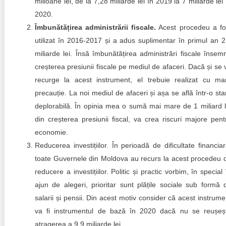
milioane lei, de la 7,28 miliarde lei în 2019 la 7 miliarde lei 
2020.
Îmbunătățirea administrării fiscale.
Acest procedeu a fo
utilizat în 2016-2017 și a adus suplimentar în primul an 2
miliarde lei. Însă îmbunătățirea administrări fiscale însem
creșterea presiunii fiscale pe mediul de afaceri. Dacă și se 
recurge la acest instrument, el trebuie realizat cu ma
precauție. La noi mediul de afaceri și așa se află într-o sta
deplorabilă. În opinia mea o sumă mai mare de 1 miliard l
din creșterea presiunii fiscal, va crea riscuri majore pent
economie.
Reducerea investițiilor. În perioadă de dificultate financiar
toate Guvernele din Moldova au recurs la acest procedeu 
reducere a investițiilor. Politic și practic vorbim, în special 
ajun de alegeri, prioritar sunt plățile sociale sub formă 
salarii și pensii. Din acest motiv consider că acest instrume
va fi instrumentul de bază în 2020 dacă nu se reușeș
atragerea a 9,9 miliarde lei.