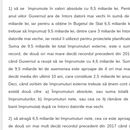
1) să se împrumute în valori absolute cu 9,5 miliarde lei. Pent
anul viitor Guvernul are de întors datorii mai vechi în sumă de
miliarde lei, iar pentru a obține în Bugetul de Stat 6,5 miliarde le
trebuie să împrumuți 9,5 miliarde lei, dintre care 3 miliarde lei întor
datoriile mai veche, iar restul îi utilizezi pentru proiectele planificat
Suma de 9,5 miliarde lei total împrumuturi externe, este o su
record, de două ori mai mare decât recordul precedent din 201
când Guvernul a reușit să se împrumute cu 4,6 miliarde lei. Su
de 9,5 miliarde lei de asemenea este aproape de 4 ori mai ma
decât media din ultimii 10 ani, care constituie 2,5 miliarde lei anua
Deci, când vorbim de împrumuturi externe trebuie să ținem cont 
există două cifre: a) Împrumuturi absolute, sau suma totală
împrumuturilor, b) împrumuturi nete, sau cea ce îți rămâne de 
banii împrumutați după ce întorci datoriile mai vechi.
2) să atragă 6,5 miliarde lei împrumuturi nete, cea ce este aproa
de două ori mai mult decât recordul precedent din 2017 când 