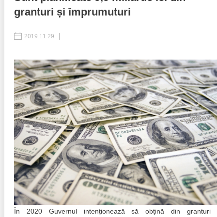
granturi și împrumuturi
Best parctices
Reports
2019.11.29
Governance transparency
Projects in progres
Sociometric Laboratory
Implemented projects
People Watch
Procedures manual
National Business Agenda
Notes & positions
Democratic process
Institutional Charter IDIS
15 minutes of economic realism
Announcements
Hybrid power
IDIS International Advisory Board
EU-STRAT bulletin
În 2020 Guvernul intenționează să obțină din granturi 