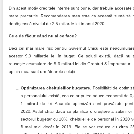
Din acest motiv creditele interne sunt bune, dar trebuie accesate 
mare precauție. Recomandarea mea este ca această sumă să 
depășească nivelul de 2,5 miliarde lei în anul 2020.
Ce e de făcut când nu ai ce face?
Deci cel mai mare risc pentru Guvernul Chicu este neacumular
acestor 9,9 miliarde lei în buget. Ce soluții există, dacă nu 
reușește acumulare de 5-6 miliard lei din Granturi & Împrumuturi. 
opinia mea sunt următoarele soluții
Optimizarea cheltuielilor bugetare.
Posibilități de optimiză
a personalului există, cea ce ar putea aduce economii de 0,
1 miliard de lei. Anumite optimizări sunt prevăzute pent
2020. Astfel chiar dacă se planifică o creștere a salariiilor 
sectorul bugetar cu 10%, cheltuielile de personal în 2020 v
fi mai mici decât în 2019. Ele se vor reduce cu circa 2