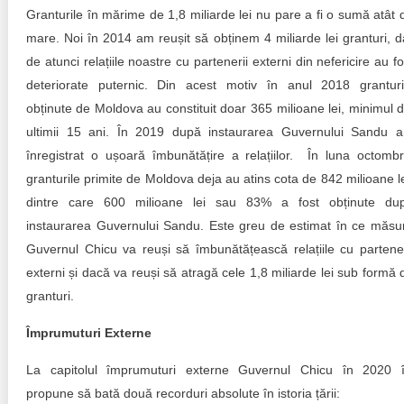
Granturile în mărime de 1,8 miliarde lei nu pare a fi o sumă atât 
mare. Noi în 2014 am reușit să obținem 4 miliarde lei granturi, d
de atunci relațiile noastre cu partenerii externi din nefericire au fo
deteriorate puternic. Din acest motiv în anul 2018 granturi
obținute de Moldova au constituit doar 365 milioane lei, minimul d
ultimii 15 ani. În 2019 după instaurarea Guvernului Sandu 
înregistrat o ușoară îmbunătățire a relațiilor. În luna octombr
granturile primite de Moldova deja au atins cota de 842 milioane le
dintre care 600 milioane lei sau 83% a fost obținute du
instaurarea Guvernului Sandu. Este greu de estimat în ce măsu
Guvernul Chicu va reuși să îmbunătățească relațiile cu partener
externi și dacă va reuși să atragă cele 1,8 miliarde lei sub formă 
granturi.
Împrumuturi Externe
La capitolul împrumuturi externe Guvernul Chicu în 2020 î
propune să bată două recorduri absolute în istoria țării: