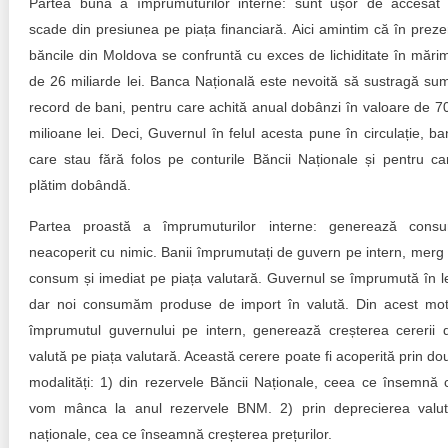
Partea bună a împrumuturilor interne: sunt ușor de accesat 
scade din presiunea pe piața financiară. Aici amintim că în preze
băncile din Moldova se confruntă cu exces de lichiditate în mări
de 26 miliarde lei. Banca Națională este nevoită să sustragă su
record de bani, pentru care achită anual dobânzi în valoare de 7
milioane lei. Deci, Guvernul în felul acesta pune în circulație, ban
care stau fără folos pe conturile Băncii Naționale și pentru ca
plătim dobândă.
Partea proastă a împrumuturilor interne: generează cons
neacoperit cu nimic. Banii împrumutați de guvern pe intern, merg 
consum și imediat pe piața valutară. Guvernul se împrumută în le
dar noi consumăm produse de import în valută. Din acest mot
împrumutul guvernului pe intern, generează creșterea cererii 
valută pe piața valutară. Această cerere poate fi acoperită prin do
modalități: 1) din rezervele Băncii Naționale, ceea ce însemnă 
vom mânca la anul rezervele BNM. 2) prin deprecierea valut
naționale, cea ce înseamnă creșterea prețurilor.