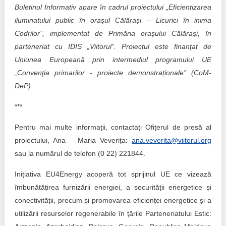
Buletinul Informativ apare în cadrul proiectului „Eficientizarea
iluminatului public în orașul Călărași – Licurici în inima
Codrilor”, implementat de Primăria orașului Călărași, în
parteneriat cu IDIS „Viitorul”. Proiectul este finanțat de
Uniunea Europeană prin intermediul programului UE
„Convenţia primarilor - proiecte demonstraționale" (CoM-
DeP).
***
Pentru mai multe informații, contactați Ofițerul de presă al
proiectului, Ana – Maria Veverița:
ana.veverita@viitorul.org
sau la numărul de telefon (0 22) 221844.
Inițiativa EU4Energy acoperă tot sprijinul UE ce vizează
îmbunătățirea furnizării energiei, a securității energetice și
conectivității, precum și promovarea eficienței energetice și a
utilizării resurselor regenerabile în țările Parteneriatului Estic: