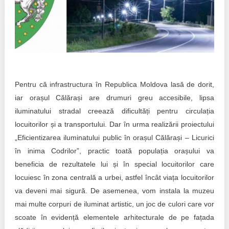
Transparency of state – owned enterprises
The best and the worst local policies in Moldova
Democracy, independence and transparency of key
public institutions in Moldova
Integrity of public procurement in Moldova
Pentru că infrastructura în Republica Moldova lasă de dorit,
iar orașul Călărași are drumuri greu accesibile, lipsa
Public procurement
iluminatului stradal creează dificultăți pentru circulația
locuitorilor și a transportului. Dar în urma realizării proiectului
„Eficientizarea iluminatului public în orașul Călărași – Licurici
în inima Codrilor”, practic toată populația orașului va
beneficia de rezultatele lui și în special locuitorilor care
locuiesc în zona centrală a urbei, astfel încât viața locuitorilor
va deveni mai sigură. De asemenea, vom instala la muzeu
mai multe corpuri de iluminat artistic, un joc de culori care vor
scoate în evidență elementele arhitecturale de pe fațada