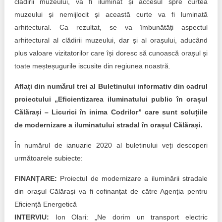
clădirii muzeului, va fi iluminat și accesul spre curtea
muzeului și nemijlocit și această curte va fi luminată
arhitectural. Ca rezultat, se va îmbunătăți aspectul
arhitectural al clădirii muzeului, dar și al orașului, aducând
plus valoare vizitatorilor care își doresc să cunoască orașul și
toate meșteșugurile iscusite din regiunea noastră.
Aflați din numărul trei al Buletinului informativ din cadrul
proiectului „Eficientizarea iluminatului public în orașul
Călărași – Licurici în inima Codrilor” care sunt soluțiile
de modernizare a iluminatului stradal în orașul Călărași.
În numărul de ianuarie 2020 al buletinului veți descoperi
următoarele subiecte:
FINANȚARE:
Proiectul de modernizare a iluminării stradale
din orașul Călărași va fi cofinanțat de către Agenția pentru
Eficiență Energetică
INTERVIU:
Ion Olari: „Ne dorim un transport electric