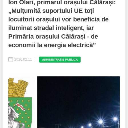
Ion Olari, primarul orașului Călărași:
„Mulțumită suportului UE toți
Best parctices
Reports
locuitorii orașului vor beneficia de
Governance transparency
Projects in progres
iluminat stradal inteligent, iar
Primăria orașului Călărași - de
Sociometric Laboratory
Implemented projects
economii la energia electrică”
People Watch
Procedures manual
2020.02.11
ADMINISTRAȚIE PUBLICĂ
National Business Agenda
Notes & positions
Democratic process
Institutional Charter IDIS
15 minutes of economic realism
Announcements
Hybrid power
IDIS International Advisory Board
EU-STRAT bulletin