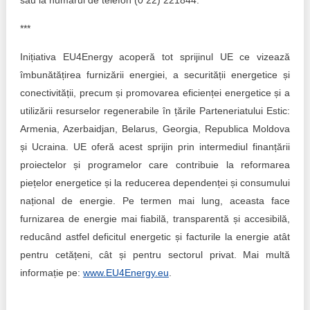
sau la numărul de telefon (0 22) 221844.
***
Inițiativa EU4Energy acoperă tot sprijinul UE ce vizează
îmbunătățirea furnizării energiei, a securității energetice și
conectivității, precum și promovarea eficienței energetice și a
utilizării resurselor regenerabile în țările Parteneriatului Estic:
Armenia, Azerbaidjan, Belarus, Georgia, Republica Moldova
și Ucraina. UE oferă acest sprijin prin intermediul finanțării
proiectelor și programelor care contribuie la reformarea
piețelor energetice și la reducerea dependenței și consumului
național de energie. Pe termen mai lung, aceasta face
furnizarea de energie mai fiabilă, transparentă și accesibilă,
reducând astfel deficitul energetic și facturile la energie atât
pentru cetățeni, cât și pentru sectorul privat. Mai multă
informație pe:
www.EU4Energy.eu
.