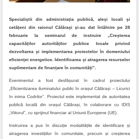
Transparency of state – owned enterprises
The best and the worst local policies in Moldova
Specialiștii din administrația publică, aleși locali și
cetățeni din raionul Călărași și-au dat întâlnire pe 28
Democracy, independence and transparency of key
public institutions in Moldova
februarie la seminarul de instruire „Creșterea
capacităților autorităților publice locale privind
Integrity of public procurement in Moldova
dezvoltarea și implementarea proiectelor în domeniului
eficienței energetice. Identificarea și atragerea resurselor
Public procurement
suplimentare de finanțare în comunități”.
Evenimentul a fost desfășurat în cadrul proiectului
„Eficientizarea iluminatului public în orașul Călărași – Licurici
în inima Codrilor”. Proiectul este implementat de autoritatea
publică locală din orașul Călărași, în colaborare cu IDIS
„Viitorul”, cu sprijinul financiar al Uniunii Europene (UE).
Instruirea a pus în discuție modalitățile de identificare și
atragerea investițiilor în comunitate, precum și creșterea