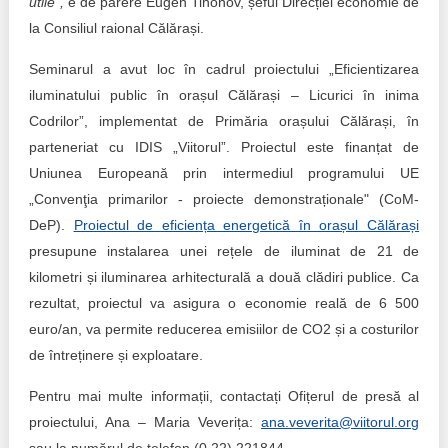
utile”,
e de părere Eugen Tihonov, șeful Direcției economie de
la Consiliul raional Călărași.
Seminarul a avut loc în cadrul proiectului „Eficientizarea
iluminatului public în orașul Călărași – Licurici în inima
Codrilor”, implementat de Primăria orașului Călărași, în
parteneriat cu IDIS „Viitorul”. Proiectul este finanțat de
Uniunea Europeană prin intermediul programului UE
„Convenţia primarilor - proiecte demonstraționale" (CoM-
DeP).
Proiectul de eficiența energetică în orașul Călărași
presupune instalarea unei rețele de iluminat de 21 de
kilometri și iluminarea arhitecturală a două clădiri publice. Ca
rezultat, proiectul va asigura o economie reală de 6 500
euro/an, va permite reducerea emisiilor de CO2 și a costurilor
de întreținere și exploatare.
Pentru mai multe informații, contactați Ofițerul de presă al
proiectului, Ana – Maria Veverița:
ana.veverita@viitorul.org