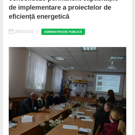
de implementare a proiectelor de
Best parctices
Reports
eficiență energetică
Governance transparency
Projects in progres
2020.03.02
ADMINISTRAȚIE PUBLICĂ
Sociometric Laboratory
Implemented projects
People Watch
Procedures manual
National Business Agenda
Notes & positions
Democratic process
Institutional Charter IDIS
15 minutes of economic realism
Announcements
Hybrid power
IDIS International Advisory Board
EU-STRAT bulletin