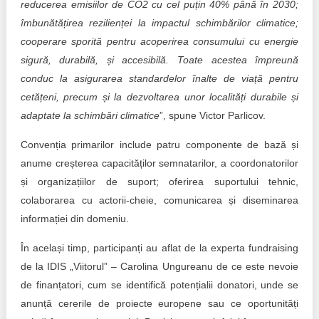
reducerea emisiilor de CO2 cu cel puțin 40% până în 2030;
îmbunătățirea rezilienței la impactul schimbărilor climatice;
cooperare sporită pentru acoperirea consumului cu energie
sigură, durabilă, și accesibilă. Toate acestea împreună
conduc la asigurarea standardelor înalte de viață pentru
cetățeni, precum și la dezvoltarea unor localități durabile și
adaptate la schimbări climatice
”, spune Victor Parlicov.
Convenția primarilor include patru componente de bază și
anume creșterea capacităților semnatarilor, a coordonatorilor
și organizațiilor de suport; oferirea suportului tehnic,
colaborarea cu actorii-cheie, comunicarea și diseminarea
informației din domeniu.
În același timp, participanți au aflat de la experta fundraising
de la IDIS „Viitorul” – Carolina Ungureanu de ce este nevoie
de finanțatori, cum se identifică potențialii donatori, unde se
anunță cererile de proiecte europene sau ce oportunități