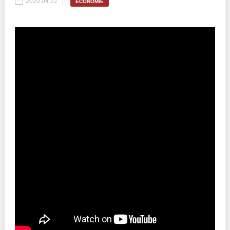
2020.04.22
ECONOMIE
Best parctices
Reports
Governance transparency
Projects in progres
Sociometric Laboratory
Implemented projects
People Watch
Procedures manual
National Business Agenda
Notes & positions
Democratic process
Institutional Charter IDIS
15 minutes of economic realism
Announcements
Hybrid power
IDIS International Advisory Board
EU-STRAT bulletin