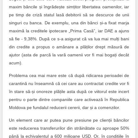
maxim băncile și îngrădește simțitor libertatea oamenilor, iar
pe timp de criză statul lasă debitorii să se descurce de unii
singuri cu banca. De exemplu, una din bănci și-a fixat marja
maximă la creditele ipotecare „Prima Casă”, iar DAE a ajuns
să fie - 9,38%. După ce s-a asigurat că va lua mai mulți bani
din credite a propus o amânare a plăților drept măsură de
ajutor (asta de parcă la vară oamenii vor fi mai bogați decât
acum).
Problema cea mai mare este că după ridicarea perioadei de
carantină nu înseamnă că cei care au contractat credite vor fi
în stare să-și onoreze plățile asta după ce viitorul este incert
pentru o parte dintre companiile care activează în Republica
Moldova pe fundalul reducerii cererii, dar și a comenzilor.
Un element care ar putea pune presiune pe clienții băncilor
este reducerea transferurilor din străinătate cu aproape 50%
până la echivalentul a 600 milioane USD. Or, în condițiile în