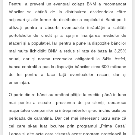
Pentru, a preveni un eventual colaps BNM a recomandat
băncilor se abțină de la distribuirea dividendelor către
acționari și alte forme de distribuire a capitalului. Banii pot fi
utilizați pentru a absorbi eventualele înrăutățiri a calității
portofoliului de credit și a sprijini finanțarea mediului de
afaceri și a populației. Iar pentru a pune la dispoziție băncilor
mai multe lichidități BNM a redus și rata de baza la 3,25%
anual, dar și norma rezervelor obligatorii la 34%. Astfel,
banca centrală a pus la dispoziția băncilor circa 600 milioane
de lei pentru a face față eventualelor riscuri, dar și
amenințări.
O parte dintre bănci au amânat plățile la credite până în luna
mai pentru a scoate presiunea de pe clienții, deoarece
majoritatea companiilor și întreprinderilor și-au închis ușile pe
perioada de carantină. Dar cel mai interesant lucru este că
cei care și-au luat locuințe prin programul „Prima Casă”
Legea și alte acte care vizează acest program protejează la