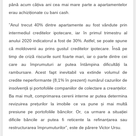
până acum câțiva ani cea mai mare parte a apartamentelor
erau achiziționate cu bani cash.
”Anul trecut 40% dintre apartamente au fost vândute prin
intermediul creditelor ipotecare, iar în primul trimestru al
anului 2020 indicatorul a fost de 30%. Astfel, se poate spune
că moldovenii au prins gustul creditelor ipotecare. Însă pe
timp de criză riscurile sunt foarte mari, iar o parte dintre cei
care au împrumuturi ar putea întâmpina dificultăți la
rambursare. Acest fapt inevitabil va extinde volumul de
credite neperformante (8,1% în prezent) numărul cazurilor de
insolvență și portofoliile companiilor de colectare a creanțelor.
Ba mai mult, comprimarea cererii interne ar putea determina
revizuirea prețurilor la imobile ce va pune și mai multă
presiune pe portofoliile băncilor. Or, ca urmare a situației
dificile băncile ar putea fi reticente la refinanțarea sau
restructurarea împrumuturilor”, este de părere Victor Ursu.