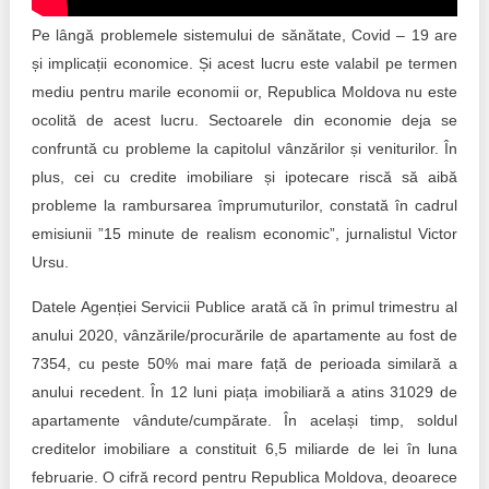
Transparency of state – owned enterprises
Pe lângă problemele sistemului de sănătate, Covid – 19 are
The best and the worst local policies in Moldova
și implicații economice. Și acest lucru este valabil pe termen
mediu pentru marile economii or, Republica Moldova nu este
Democracy, independence and transparency of key
ocolită de acest lucru. Sectoarele din economie deja se
public institutions in Moldova
confruntă cu probleme la capitolul vânzărilor și veniturilor. În
Integrity of public procurement in Moldova
plus, cei cu credite imobiliare și ipotecare riscă să aibă
probleme la rambursarea împrumuturilor, constată în cadrul
Public procurement
emisiunii ”15 minute de realism economic”, jurnalistul Victor
Ursu.
Datele Agenției Servicii Publice arată că în primul trimestru al
anului 2020, vânzările/procurările de apartamente au fost de
7354, cu peste 50% mai mare față de perioada similară a
anului recedent. În 12 luni piața imobiliară a atins 31029 de
apartamente vândute/cumpărate. În același timp, soldul
creditelor imobiliare a constituit 6,5 miliarde de lei în luna
februarie. O cifră record pentru Republica Moldova, deoarece