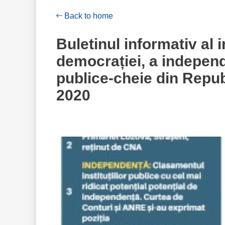
Back to home
Buletinul informativ al i
democrației, a independe
publice-cheie din Repu
Republica Moldova”, 
2020