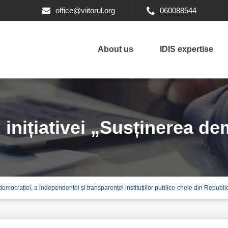
office@viitorul.org
060088544
About us
IDIS expertise
 inițiativei „Susținerea de
ea democrației, a independenței și transparenței instituțiilor publice-cheie din Repu
parenței instituțiilor publ