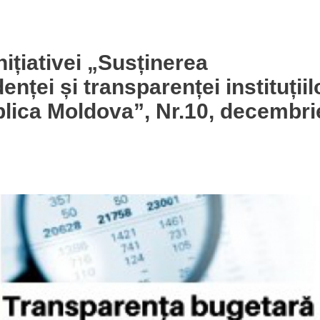
nițiativei „Susținerea
nței și transparenței instituțiil
blica Moldova”, Nr.10, decembri
Nr.10, decembrie 2020