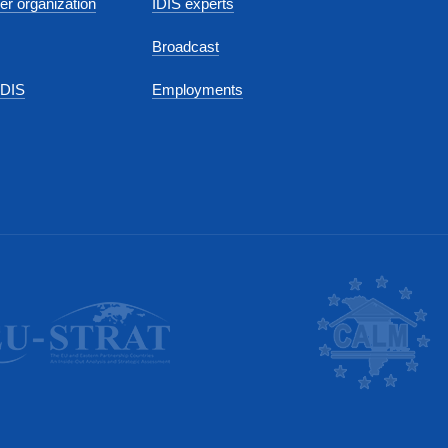
r organization
IDIS experts
Broadcast
IDIS
Employments