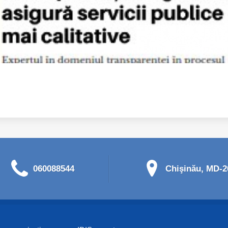
060088544
Chişinău, MD-20