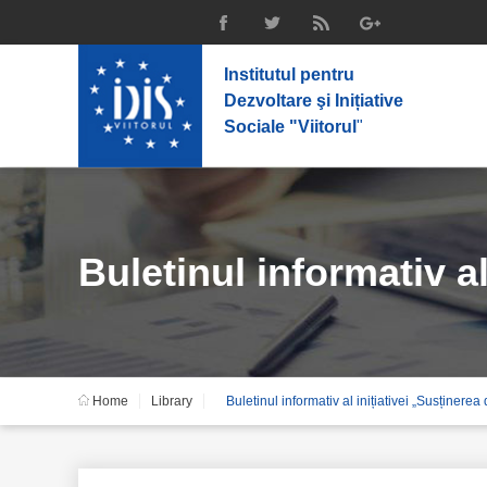
Institutul pentru
Dezvoltare şi Inițiative
Sociale "Viitorul
"
Buletinul informativ al
Home
Library
Buletinul informativ al inițiativei „Susținer
independenței și trans