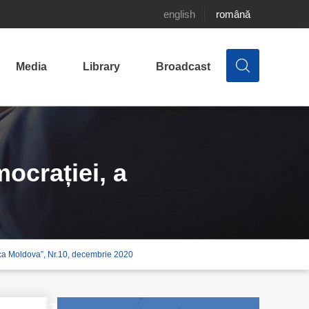
english
română
Media
Library
Broadcast
mocrației, a
blica Moldova”, Nr.10, decembrie 2020
ice-cheie din