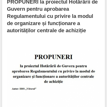
PROPUNERI la proiectul Hotărârii de
Guvern pentru aprobarea
Best parctices
Reports
Regulamentului cu privire la modul
Governance transparency
Projects in progres
de organizare și funcționare a
autorităților centrale de achiziție
Sociometric Laboratory
Implemented projects
People Watch
Procedures manual
National Business Agenda
Notes & positions
Democratic process
Institutional Charter IDIS
15 minutes of economic realism
Announcements
Hybrid power
IDIS International Advisory Board
EU-STRAT bulletin