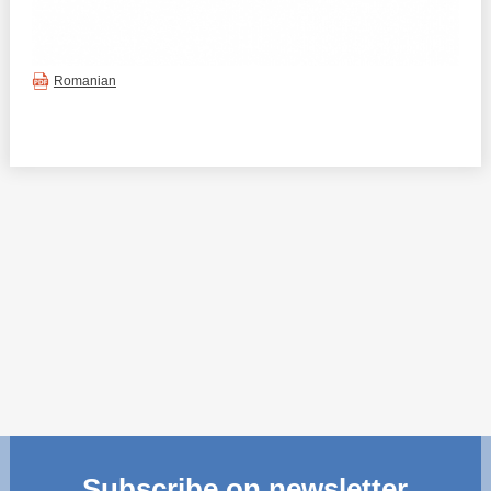
Transparency of state – owned enterprises
The best and the worst local policies in Moldova
Romanian
Democracy, independence and transparency of key
public institutions in Moldova
Integrity of public procurement in Moldova
Public procurement
Subscribe on newsletter