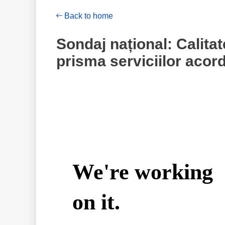
Back to home
Sondaj național: Calitat
prisma serviciilor acord