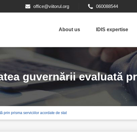
office@viitorul.org
060088544
About us
IDIS expertise
atea guvernării evaluată pr
ă prin prisma serviciilor acordate de stat