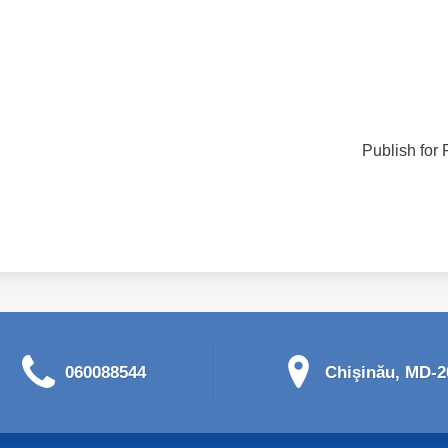
Publish for 
060088544
Chişinău, MD-20