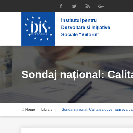
Institutul pentru
Dezvoltare şi Inițiative
Sociale "Viitorul
"
Sondaj național: Calit
Home
Library
Sondaj național: Calitatea guvernării evaluat
acordate de stat