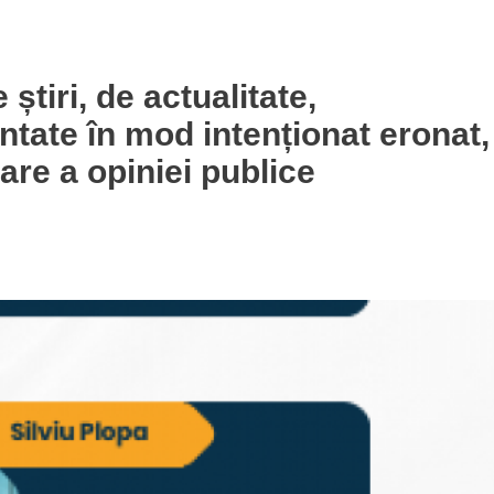
 știri, de actualitate,
ntate în mod intenționat eronat,
are a opiniei publice
enești (III)