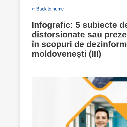
Back to home
Infografic: 5 subiecte de
distorsionate sau preze
în scopuri de dezinform
opiniei publice moldov
moldovenești (III)