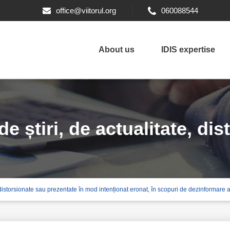
office@viitorul.org
060088544
About us
IDIS expertise
de știri, de actualitate, di
e, distorsionate sau prezentate în mod intenționat eronat, în scopuri de dezinformare a
enționat eronat, în scopuri