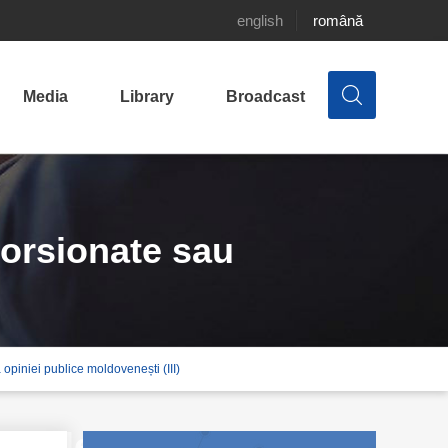
english
română
Media
Library
Broadcast
storsionate sau
 opiniei publice moldovenești (III)
 de dezinformare a