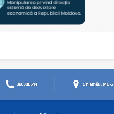
060088544
Chişinău, MD-20