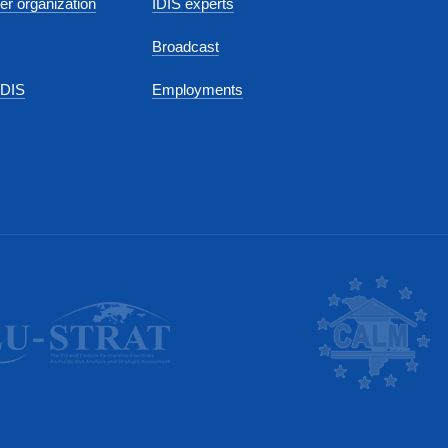
r organization
IDIS experts
Broadcast
IDIS
Employments