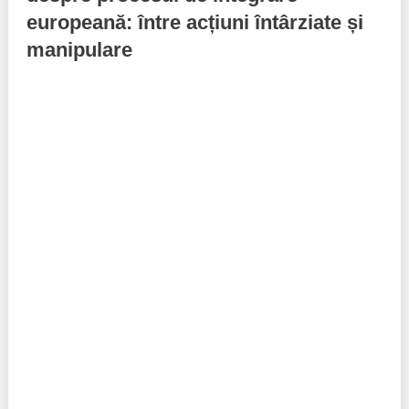
europeană: între acțiuni întârziate și
Best parctices
Reports
manipulare
Governance transparency
Projects in progres
Sociometric Laboratory
Implemented projects
People Watch
Procedures manual
National Business Agenda
Notes & positions
Democratic process
Institutional Charter IDIS
15 minutes of economic realism
Announcements
Hybrid power
IDIS International Advisory Board
EU-STRAT bulletin