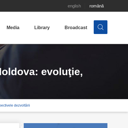
english
română
Media
Library
Broadcast
oldova: evoluţie,
pectivele dezvoltării
ivităţi şi