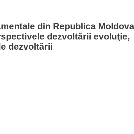
amentale din Republica Moldova
erspectivele dezvoltării evoluţie,
le dezvoltării
rii