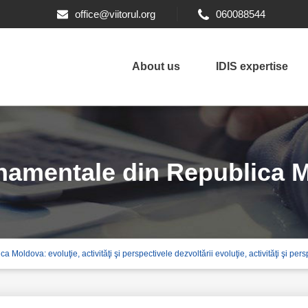
office@viitorul.org
060088544
About us
IDIS expertise
namentale din Republica M
oldova: evoluţie, activităţi şi perspectivele dezvoltării evoluţie, activităţi şi pers
ele dezvoltării evoluţie, act