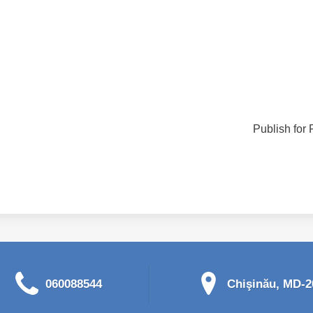
Publish for 
060088544
Chişinău, MD-20