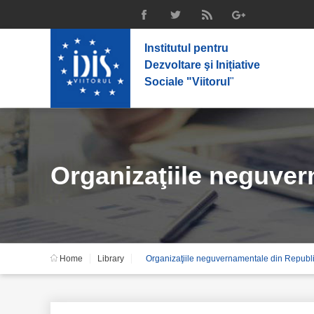
Institutul pentru
Dezvoltare şi Inițiative
Sociale "Viitorul
"
Organizaţiile neguver
Home
Library
Organizaţiile neguvernamentale din Republica M
activităţi şi perspectiv