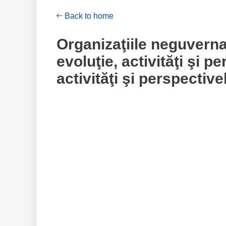
Back to home
Organizaţiile neguvern
evoluţie, activităţi şi p
activităţi şi perspective
perspectivele dezvoltă