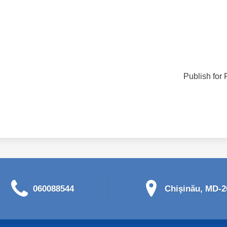
Publish for 
060088544
Chişinău, MD-20