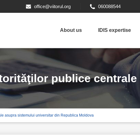
office@viitorul.org
060088544
About us
IDIS expertise
utorităţilor publice central
ntrale asupra sistemului universitar din Republica Moldova
lica Moldova