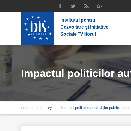
Institutul pentru
Dezvoltare şi Inițiative
Sociale "Viitorul
"
Impactul politicilor a
Home
Library
Impactul politicilor autorităţilor publice ce
universitar din Repub