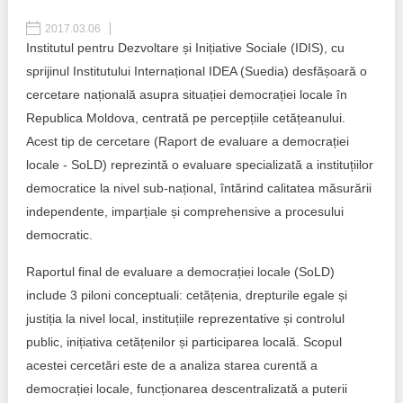
2017.03.06
Best parctices
Reports
Institutul pentru Dezvoltare și Inițiative Sociale (IDIS), cu
sprijinul Institutului Internațional IDEA (Suedia) desfășoară o
Governance transparency
Projects in progres
cercetare națională asupra situației democrației locale în
Sociometric Laboratory
Republica Moldova, centrată pe percepțiile cetățeanului.
Implemented projects
Acest tip de cercetare (Raport de evaluare a democrației
People Watch
Procedures manual
locale - SoLD) reprezintă o evaluare specializată a instituțiilor
democratice la nivel sub-național, întărind calitatea măsurării
National Business Agenda
Notes & positions
independente, imparțiale și comprehensive a procesului
democratic.
Democratic process
Institutional Charter IDIS
Raportul final de evaluare a democrației locale (SoLD)
15 minutes of economic realism
Announcements
include 3 piloni conceptuali: cetățenia, drepturile egale și
justiția la nivel local, instituțiile reprezentative și controlul
Hybrid power
IDIS International Advisory Board
public, inițiativa cetățenilor și participarea locală. Scopul
EU-STRAT bulletin
acestei cercetări este de a analiza starea curentă a
democrației locale, funcționarea descentralizată a puterii