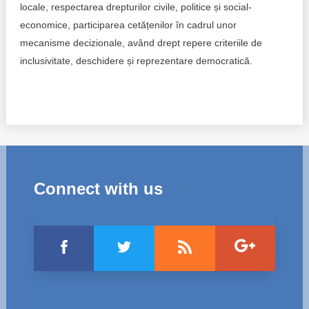
Transparency of state – owned enterprises
locale, respectarea drepturilor civile, politice și social-
economice, participarea cetățenilor în cadrul unor
The best and the worst local policies in Moldova
mecanisme decizionale, având drept repere criteriile de
inclusivitate, deschidere și reprezentare democratică.
Democracy, independence and transparency of key
public institutions in Moldova
Integrity of public procurement in Moldova
Public procurement
Connect with us