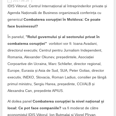
2017.06.16
IDIS Viitorul, Centrul Internațional al întreprinderilor private și
Best parctices
Reports
Agenda Națională de Business organizează conferința cu
genericul
Combaterea corupției în Moldova: Ce poate
Governance transparency
Projects in progres
face businessul?
Sociometric Laboratory
Implemented projects
În panelul,
”Rolul guvernului și al sectorului privat în
combaterea corupției”
vorbitori vor fi: Ioana Avadani,
People Watch
Procedures manual
directorul executiv, Centrul pentru Jurnalism Independent,
National Business Agenda
Romania, Alexander Okunev, președintele, Asociației
Notes & positions
Corpoartive din Ucraina, Marc Schliefer, director regional,
Democratic process
Europe, Eurasia și Asia de Sud, SUA, Peter Golias, director
Institutional Charter IDIS
executiv, INEKO, Slovacia, Roman Ladius, consilier pe lângă
15 minutes of economic realism
Announcements
primul ministru, Sergiu Harea, președinte, CCI/ALB și
Alexandra Can, președinte APIUS.
Hybrid power
IDIS International Advisory Board
Al doilea panel
Combaterea corupției la nivel național și
EU-STRAT bulletin
local: Ce pot face companiile?
va fi moderat de către
economistul IDIS Viitorul, Ion Butmalai și Viorel Pîrvan.