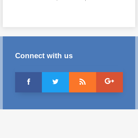
Transparency of state – owned enterprises
The best and the worst local policies in Moldova
Democracy, independence and transparency of key
public institutions in Moldova
Integrity of public procurement in Moldova
Connect with us
Public procurement