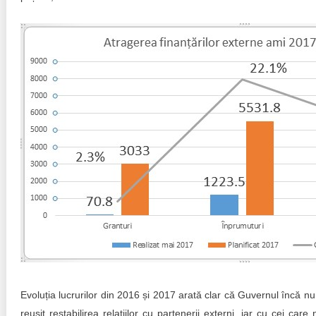
Evoluția lucrurilor din 2016 și 2017 arată clar că Guvernul încă nu
reușit restabilirea relațiilor cu partenerii externi, iar cu cei care 