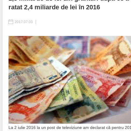
ratat 2,4 miliarde de lei în 2016
Best parctices
Reports
2017.07.03
Governance transparency
Projects in progres
Sociometric Laboratory
Implemented projects
People Watch
Procedures manual
National Business Agenda
Notes & positions
Democratic process
Institutional Charter IDIS
15 minutes of economic realism
Announcements
Hybrid power
IDIS International Advisory Board
EU-STRAT bulletin
La 2 iulie 2016 la un post de televiziune am declarat că pentru 20