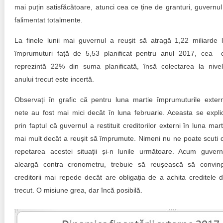
mai puțin satisfăcătoare, atunci cea ce ține de granturi, guvernul
falimentat totalmente.
La finele lunii mai guvernul a reușit să atragă 1,22 miliarde l
împrumuturi față de 5,53 planificat pentru anul 2017, cea 
reprezintă 22% din suma planificată, însă colectarea la nivel
anului trecut este incertă.
Observați în grafic că pentru luna martie împrumuturile exter
nete au fost mai mici decât în luna februarie. Aceasta se expli
prin faptul că guvernul a restituit creditorilor externi în luna mart
mai mult decât a reușit să împrumute. Nimeni nu ne poate scuti 
repetarea acestei situații și-n lunile următoare. Acum guvern
aleargă contra cronometru, trebuie să reușească să convin
creditorii mai repede decât are obligația de a achita creditele d
trecut. O misiune grea, dar încă posibilă.