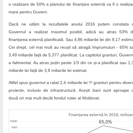
Transparency of state – owned enterprises
o realizare de 50% a planului de finanțare externă va fi o realiza
mare pentru Guvern.
The best and the worst local policies in Moldova
Dacă ne uităm la rezultatele anului 2016 putem constata 
Democracy, independence and transparency of key
Guvernul a realizat maximul posibil, adică au atras 53% d
public institutions in Moldova
finanțarea externă planificată. Sau 4,86 miliarde lei din 9,17 estima
Integrity of public procurement in Moldova
Cei drept, cel mai mult au reușit să atragă împrumuturi - 65% s
3,49 miliarde față de 5,377 planificat. La capitolul granturi, Guvern
Public procurement
a falimentat. Au atras puțin peste 1/3 din ce și-a planificat sau 1,
miliarde lei față de 3,8 miliarde lei estimat.
Altfel spus guvernul a ratat 2,4 miliarde lei !!! granturi pentru diver
proiecte, inclusiv de infrastructură. Acești bani sunt aproape 
două ori mai mult decât fondul rutier al Moldovei.