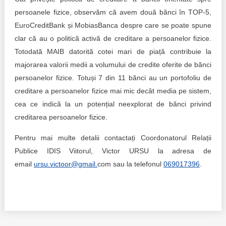
persoanele fizice, observăm că avem două bănci în TOP-5,
EuroCreditBank și MobiasBanca despre care se poate spune
clar că au o politică activă de creditare a persoanelor fizice.
Totodată MAIB datorită cotei mari de piață contribuie la
majorarea valorii medii a volumului de credite oferite de bănci
persoanelor fizice. Totuși 7 din 11 bănci au un portofoliu de
creditare a persoanelor fizice mai mic decât media pe sistem,
cea ce indică la un potențial neexplorat de bănci privind
creditarea persoanelor fizice.
Pentru mai multe detalii contactați Coordonatorul Relații
Publice IDIS Viitorul, Victor URSU la adresa de
email
ursu.victoor@gmail.
com sau la telefonul
069017396
.