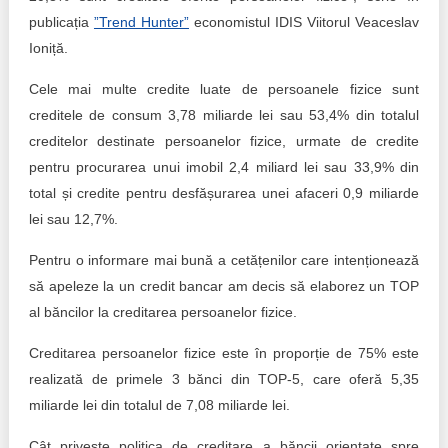
Transparency of state – owned enterprises
publicația
”Trend Hunter”
economistul IDIS Viitorul Veaceslav
The best and the worst local policies in Moldova
Ioniță.
Cele mai multe credite luate de persoanele fizice sunt
Democracy, independence and transparency of key
public institutions in Moldova
creditele de consum 3,78 miliarde lei sau 53,4% din totalul
creditelor destinate persoanelor fizice, urmate de credite
Integrity of public procurement in Moldova
pentru procurarea unui imobil 2,4 miliard lei sau 33,9% din
total și credite pentru desfășurarea unei afaceri 0,9 miliarde
Public procurement
lei sau 12,7%.
Pentru o informare mai bună a cetățenilor care intenționează
să apeleze la un credit bancar am decis să elaborez un TOP
al băncilor la creditarea persoanelor fizice.
Creditarea persoanelor fizice este în proporție de 75% este
realizată de primele 3 bănci din TOP-5, care oferă 5,35
miliarde lei din totalul de 7,08 miliarde lei.
Cât privește politica de creditare a băncii orientate spre