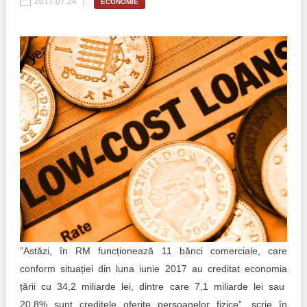
2017.07.24
ECONOMIE
Best parctices
Reports
Governance transparency
Projects in progres
Sociometric Laboratory
Implemented projects
People Watch
Procedures manual
National Business Agenda
Notes & positions
Democratic process
Institutional Charter IDIS
15 minutes of economic realism
Announcements
Hybrid power
IDIS International Advisory Board
”Astăzi, în RM funcționează 11 bănci comerciale, care
conform situației din luna iunie 2017 au creditat economia
EU-STRAT bulletin
țării cu 34,2 miliarde lei, dintre care 7,1 miliarde lei sau
20,8% sunt creditele oferite persoanelor fizice”, scrie în