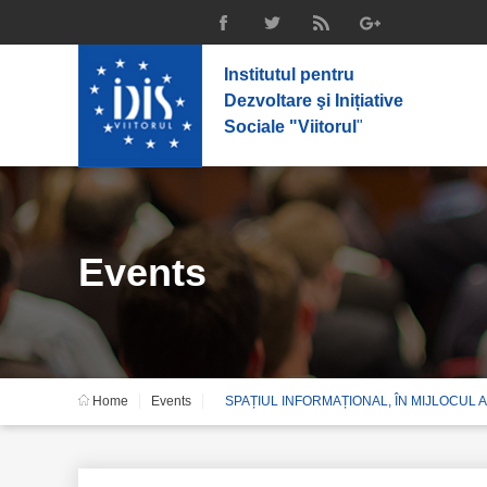
Institutul pentru
Dezvoltare şi Inițiative
Sociale "Viitorul
"
Events
Home
Events
SPAȚIUL INFORMAȚIONAL, ÎN MIJLOCUL 