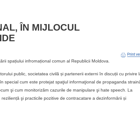
AL, ÎN MIJLOCUL
IDE
Print v
jării spațiului infromațional comun al Republicii Moldova.
lui public, societatea civilă și partenerii externi în discuții cu privire 
, în special cum este protejat spaţiul informaţional de propaganda straină
recum şi cum monitorizăm cazurile de manipulare şi hate speech. La
 reziliență şi practicile pozitive de contracatare a dezinformării și