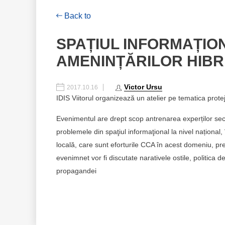
Back to
SPAȚIUL INFORMAȚION
AMENINȚĂRILOR HIBR
Victor Ursu
2017.10.16
IDIS Viitorul organizează un atelier pe tematica prote
Evenimentul are drept scop antrenarea experților sectoru
problemele din spaţiul informaţional la nivel național
locală, care sunt eforturile CCA în acest domeniu, p
evenimnet vor fi discutate narativele ostile, politica de
propagandei