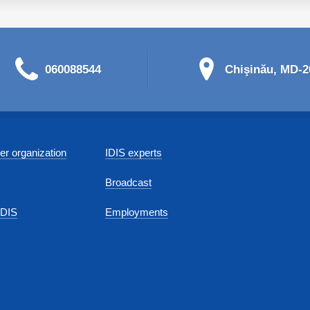
060088544
Chişinău, MD-20
r organization
IDIS experts
Broadcast
IDIS
Employments