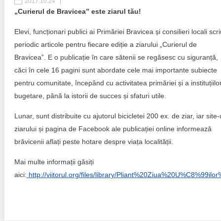
2017.10.24
„Curierul de Bravicea” este ziarul tău!
Best parctices
Reports
Elevi, funcționari publici ai Primăriei Bravicea și consilieri locali scr
Governance transparency
Projects in progres
periodic articole pentru fiecare ediție a ziarului „Curierul de
Bravicea”. E o publicație în care sătenii se regăsesc cu siguranță,
Sociometric Laboratory
Implemented projects
căci în cele 16 pagini sunt abordate cele mai importante subiecte
pentru comunitate, începând cu activitatea primăriei și a instituțiilo
People Watch
Procedures manual
bugetare, până la istorii de succes și sfaturi utile.
National Business Agenda
Notes & positions
Lunar, sunt distribuite cu ajutorul bicicletei 200 ex. de ziar, iar site-
ziarului și pagina de Facebook ale publicației online informează
Democratic process
Institutional Charter IDIS
brăvicenii aflați peste hotare despre viața localității.
15 minutes of economic realism
Announcements
Mai multe informații găsiți
aici:
http://viitorul.org/files/library/Pliant%20Ziua%20U%C8%99i
Hybrid power
IDIS International Advisory Board
EU-STRAT bulletin