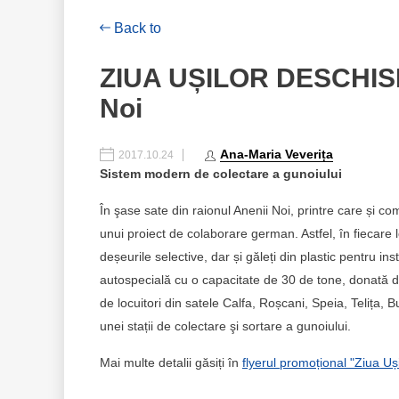
Back to
ZIUA UȘILOR DESCHISE 
Noi
Ana-Maria Veverița
2017.10.24
Sistem modern de colectare a gunoiului
În şase sate din raionul Anenii Noi, printre care și c
unui proiect de colaborare german. Astfel, în fiecar
deșeurile selective, dar și găleți din plastic pentru ins
autospecială cu o capacitate de 30 de tone, donată d
de locuitori din satele Calfa, Roșcani, Speia, Telița,
unei stații de colectare şi sortare a gunoiului.
Mai multe detalii găsiți în
flyerul promoțional "Ziua Uș