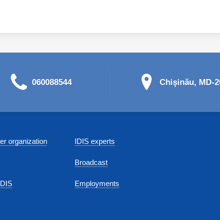
060088544
Chişinău, MD-20
r organization
IDIS experts
Broadcast
IDIS
Employments