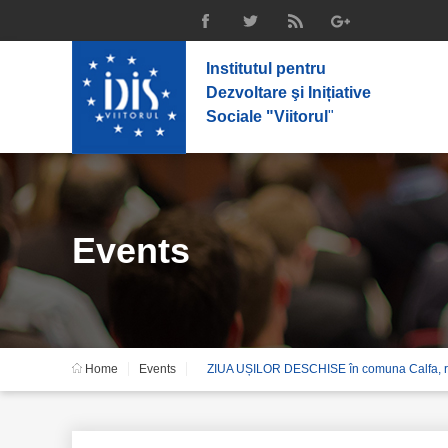
Institutul pentru
Dezvoltare şi Inițiative
Sociale "Viitorul
"
Events
Home
Events
ZIUA UȘILOR DESCHISE în comuna Calfa, ra