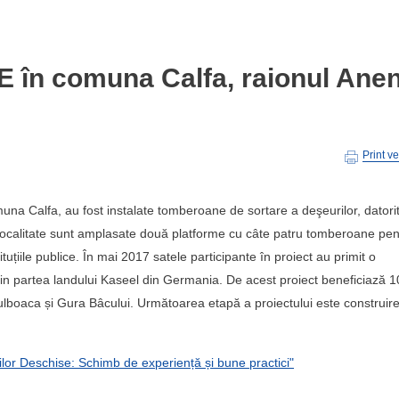
în comuna Calfa, raionul Anen
Print v
omuna Calfa, au fost instalate tomberoane de sortare a deşeurilor, datori
e localitate sunt amplasate două platforme cu câte patru tomberoane pen
tituțiile publice. În mai 2017 satele participante în proiect au primit o
in partea landului Kaseel din Germania. De acest proiect beneficiază 1
 Bulboaca și Gura Bâcului. Următoarea etapă a proiectului este construir
ilor Deschise: Schimb de experiență și bune practici"