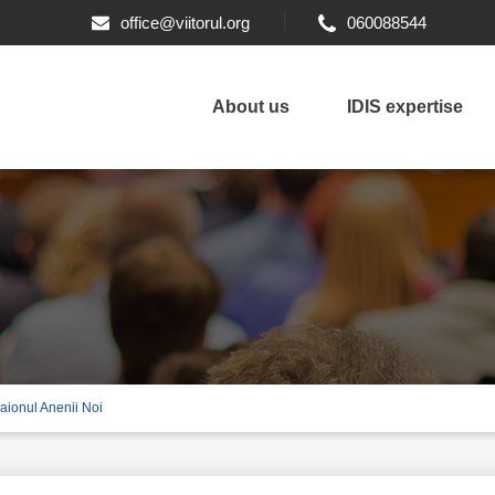
office@viitorul.org
060088544
About us
IDIS expertise
ionul Anenii Noi