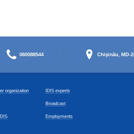
060088544
Chişinău, MD-20
r organization
IDIS experts
Broadcast
IDIS
Employments