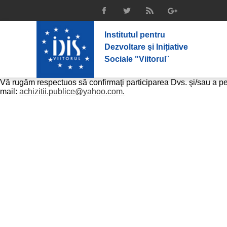
MASĂ ROTUNDĂ: TRUCAREA ACHIZIȚI
Institutul pentru Dezvoltare și Inițiative Sociale (IDIS) ”Viitorul”
SOLUȚII”
. Scopul mesei rotunde este de a pune în discuție o prob
Institutul pentru
și combaterea acesteia prin cooperarea dintre instituțiile cu atri
Masa rotundă va avea loc miercuri
, 14 decembrie 2017, ora 10
Dezvoltare şi Inițiative
Evenimentul este organizat în cadrul proiectului «
Îmbunătățiri i
Sociale "Viitorul
"
Cutting edge improvements in the public procurement system in 
consolidare a rolului societății civile în monitorizarea operați
Vă rugăm respectuos să confirmaţi participarea Dvs. şi/sau a 
mail:
achizitii.publice@yahoo.com
.