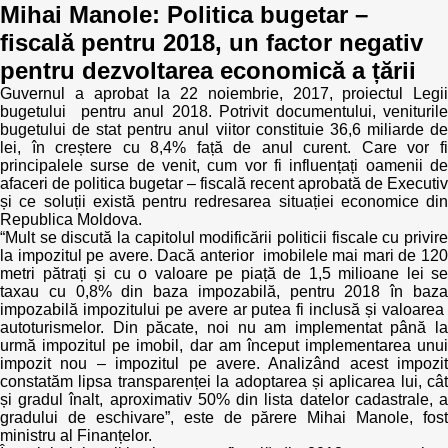
Mihai Manole: Politica bugetar –
Best parctices
fiscală pentru 2018, un factor negativ
Reports
pentru dezvoltarea economică a țării
Governance transparency
Projects in progres
Guvernul a aprobat la 22 noiembrie, 2017, proiectul Legii
bugetului pentru anul 2018. Potrivit documentului, veniturile
Sociometric Laboratory
bugetului de stat pentru anul viitor constituie 36,6 miliarde de
Implemented projects
lei, în creștere cu 8,4% față de anul curent. Care vor fi
principalele surse de venit, cum vor fi influențați oamenii de
People Watch
Procedures manual
afaceri de politica bugetar – fiscală recent aprobată de Executiv
și ce soluții există pentru redresarea situației economice din
Republica Moldova.
National Business Agenda
Notes & positions
“Mult se discută la capitolul modificării politicii fiscale cu privire
la impozitul pe avere. Dacă anterior imobilele mai mari de 120
Democratic process
metri pătrați și cu o valoare pe piață de 1,5 milioane lei se
Institutional Charter IDIS
taxau cu 0,8% din baza impozabilă, pentru 2018 în baza
impozabilă impozitului pe avere ar putea fi inclusă și valoarea
15 minutes of economic realism
Announcements
autoturismelor. Din păcate, noi nu am implementat până la
urmă impozitul pe imobil, dar am început implementarea unui
Hybrid power
impozit nou – impozitul pe avere. Analizând acest impozit
IDIS International Advisory Board
constatăm lipsa transparenței la adoptarea și aplicarea lui, cât
și gradul înalt, aproximativ 50% din lista datelor cadastrale, a
EU-STRAT bulletin
gradului de eschivare”, este de părere Mihai Manole, fost
ministru al Finanțelor.