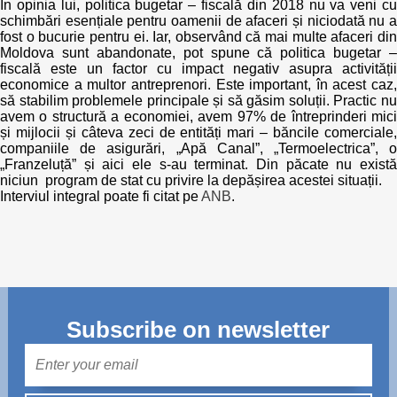
Transparency of state – owned enterprises
În opinia lui, politica bugetar – fiscală din 2018 nu va veni cu
schimbări esențiale pentru oamenii de afaceri și niciodată nu a
fost o bucurie pentru ei. Iar, observând că mai multe afaceri din
The best and the worst local policies in Moldova
Moldova sunt abandonate, pot spune că politica bugetar –
fiscală este un factor cu impact negativ asupra activității
Democracy, independence and transparency of key
economice a multor antreprenori. Este important, în acest caz,
public institutions in Moldova
să stabilim problemele principale și să găsim soluții. Practic nu
avem o structură a economiei, avem 97% de întreprinderi mici
și mijlocii și câteva zeci de entități mari – băncile comerciale,
Integrity of public procurement in Moldova
companiile de asigurări, „Apă Canal”, „Termoelectrica”, o
„Franzeluță” și aici ele s-au terminat. Din păcate nu există
niciun program de stat cu privire la depășirea acestei situații.
Public procurement
Interviul integral poate fi citat pe
ANB
.
Subscribe on newsletter
Mail