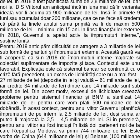
de lei. În 2018 a fost planificată suma de 2,8 miliarde de lei, dar
noi la IDIS Viitorul am anticipat încă în luna mai că în varianta
ideală vor fi acumulați 900 milioane de lei. Însă în primele 9
luni sau acumulat doar 200 milioane, cea ce ne face să credem
că până la finele anului suma primită va fi de maxim 500
milioane de lei – minimul din 15 ani. În lipsa finanțărilor externe
în 2018, Guvernul a apelat activ la împrumuturi interne.”,
susține Ioniță.
Pentru 2019 anticipăm dificultăți de atragere a 3 miliarde de lei
sub formă de granturi și împrumuturi externe. Această gaură va
fi acoperită ca și-n 2018 de împrumuturi interne majorate și
colectări suplimentare de impozite și taxe. Contextul este unu
favorabil. Explicația este că sistemul bancar se confruntă cu o
criză fără precedent, un exces de lichidități care nu a mai fost –
27 miliarde de lei (depozite în lei și valută – 61 miliarde de lei,
iar credite 34 miliarde de lei) dintre care 14 miliarde sunt sub
formă de lei. Din acest motiv, excesul de lichiditate creează
probleme pentru sistemul financiar și BNM a sterilizat 14
miliarde de lei pentru care vom plăti 500 milioane de lei
dobândă. În acest context, pentru anul viitor Guvernul planifică
împrumuturi de pe intern la 2,5 miliarde de lei, deși suma ar
putea fi majorată la 3,5 – 4,5 miliarde de lei. Și în premieră,
pentru anul viitor au fost incluși în listă doi parteneri noi de la
care Republica Moldova va primi 744 milioane de lei. Este
vorba de China (644 milioane de lei) și Belarus (100 milioane