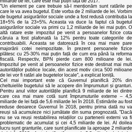
miliarde de lei, care este mai puțin față de 2017.
Transparency of state – owned enterprises
”Un element pe care trebuie să-l menționăm sunt ratările pe
care le va avea bugetul. Este vorba de 2 miliarde de lei. Vorbim
The best and the worst local policies in Moldova
de bugetul asigurărilor sociale unde a fost redusă contribuția la
18+5% de la 23+5%. Aceasta va duce la faptul că bugetul
asigurărilor sociale va primi cu 1,2 miliarde de lei mai puțin. O
Democracy, independence and transparency of key
altă ratare este impozitul pe venit a persoanelor fizice cota
public institutions in Moldova
căruia a fost plafonată la 12% pentru toate categoriile de
contribuabili. Aceasta se datorează în cea mai mare pare
Integrity of public procurement in Moldova
majorării cotei neimpozitate. În prezent persoanele fizice
plătesc cu 25-30% mai puțin față de cum era până la reforma
fiscală. Respectiv, BPN pierde cam 800 milioane de lei.
Public procurement
Impozitul pe venit al persoanelor fizice este destinat mai mult
autorităților publice locale, din acest motiv circa 500 milioane
de lei vor fi ratări ale bugetelor locale”, a explicat Ioniță.
Cel mai important este că Guvernul planifică 20% din
cheltuielile bugetului să le acopere din împrumuturi și granturi.
Pentru anul viitor autoritățile planifică 9 miliarde de lei dintre
care cea mai mare cotă sunt împrumuturile externe – 4,5
miliarde de lei față de 5,6 miliarde lei în 2018. Estimările au fost
reduse deoarece Guvernul în 2018, pentru prima dată nu va
reuși să acumuleze nici jumătate din suma prognozată. ”Dacă
nu se va reuși restabilirea relațiilor cu partenerii externi va fi
problematic de acumulat și cei 4,5 miliarde de lei. Al doilea
lucru sunt granturile, care sunt planificate la aproape 2 miliarde