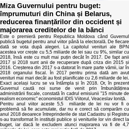
Miza Guvernului pentru buget:
Best parctices
împrumuturi din China și Belarus,
Reports
reducerea finanțărilor din occident și
Governance transparency
Projects in progres
majorarea creditelor de la bănci
Este o premieră pentru Republica Moldova când Guvernul
Sociometric Laboratory
Implemented projects
publică bugetul pentru anul viitor până la electorală. De fiecare
dată se vota după alegeri. La capitolul venituri ale BPN
People Watch
acestea vor crește cu 5,5 miliarde de lei sau cu 9%, similar cu
Procedures manual
2018, însă este cu mult mai puțin decât în 2017. De fapt anii
2017 și 2018 sunt anii de recuperare după criza din 2015 și
National Business Agenda
Notes & positions
2016. Creșterea din 2017 s-a datorat în mare parte vămii, iar în
2018 organului fiscal. În 2017 pentru prima dată am avut
Democratic process
venituri mai mari decât au fost planificate cu 2,6 miliarde de lei.
Institutional Charter IDIS
Exact același lucru se va întâmpla și în 2018. Or, în prezent
Guvernul caută noi surse de venit prin îmbunătățirea
15 minutes of economic realism
Announcements
administrării fiscale, constată în cadrul emisiunii ”15 minute de
realism economic” economistul IDIS Viitorul, Veaceslav Ioniță.
Hybrid power
Pentru anul viitor aceste 5,5 miliarde de lei nu vor fi o
IDIS International Advisory Board
problemă să fie acumulate, dar nu e corect să comparăm cu
anul 2018 deoarece întreprinderile de stat Cadastru și Registru
EU-STRAT bulletin
s-au transformat în instituții publice și veniturile lor vin direct la
buget, iar dacă le excludem atunci majorarea va fi de 4,7