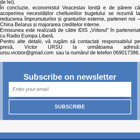
de lei).
În concluzie, economistul Veaceslav Ioniță e de părere că
acoperirea necesităților cheltuielilor bugetului se rezumă la
reducerea împrumuturilor și granturilor externe, parteneri noi –
China Belarus și majorarea creditelor interne.
Emisiunea este realizată de către IDIS „Viitorul” în parteneriat
cu Radio Europa Liberă.
Pentru alte detalii, vă rugăm să contactați responsabilul pe
presă, Victor URSU la următoarea adresă:
ursu.victoor@gmail.com sau la numărul de telefon 069017396.
Subscribe on newsletter
Mail
SUBSCRIBE