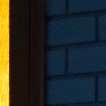
Best parctices
Reports
Governance transparency
Projects in progres
Sociometric Laboratory
Implemented projects
People Watch
Procedures manual
National Business Agenda
Notes & positions
Democratic process
Institutional Charter IDIS
15 minutes of economic realism
Announcements
Hybrid power
IDIS International Advisory Board
EU-STRAT bulletin