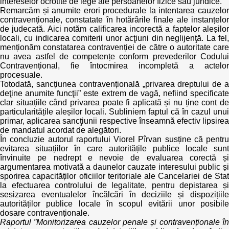
intereselor ocrotite de lege ale persoanelor fizice sau juridice.
Remarcăm și anumite erori procedurale la intentarea cauzelor
contravenționale, constatate în hotărârile finale ale instanțelor
de judecată. Aici notăm calificarea incorectă a faptelor aleșilor
locali, cu indicarea comiterii unor acţiuni din neglijenţă. La fel,
menționăm constatarea contravenției de către o autoritate care
nu avea astfel de competențe conform prevederilor Codului
Contravențional, fie întocmirea incompletă a actelor
procesuale.
Totodată, sancțiunea contravențională „privarea dreptului de a
deţine anumite funcţii” este extrem de vagă, nefiind specificate
clar situațiile când privarea poate fi aplicată și nu ține cont de
particularitățile aleșilor locali. Subliniem faptul că în cazul unui
primar, aplicarea sancţiunii respective înseamnă efectiv lipsirea
de mandatul acordat de alegători.
În concluzie autorul raportului Viorel Pîrvan susține că pentru
evitarea situațiilor în care autoritățile publice locale sunt
învinuite pe nedrept e nevoie de evaluarea corectă și
argumentarea motivată a daunelor cauzate interesului public și
sporirea capacităților oficiilor teritoriale ale Cancelariei de Stat
la efectuarea controlului de legalitate, pentru depistarea și
sesizarea eventualelor încălcări în deciziile și dispozițiile
autorităților publice locale în scopul evitării unor posibile
dosare contravenționale.
Raportul ”Monitorizarea cauzelor penale și contravenționale în