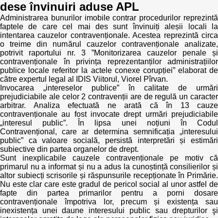
dese învinuiri aduse APL
Administrarea bunurilor imobile contrar procedurilor reprezintă
faptele de care cel mai des sunt învinuiți aleșii locali la
intentarea cauzelor contravenționale. Acestea reprezintă circa
o treime din numărul cauzelor contravenționale analizate,
potrivit raportului nr. 3 ”Monitorizarea cauzelor penale și
contravenționale în privința reprezentanților administrațiilor
publice locale referitor la actele conexe corupției” elaborat de
către expertul legal al IDIS Viitorul, Viorel Pîrvan.
Invocarea „intereselor publice” în calitate de urmări
prejudiciabile ale celor 2 contravenții are de regulă un caracter
arbitrar. Analiza efectuată ne arată că în 13 cauze
contravenționale au fost invocate drept urmări prejudiciabile
„interesul public”. În lipsa unei noțiuni în Codul
Contravențional, care ar determina semnificația „interesului
public” ca valoare socială, persistă interpretări și estimări
subiective din partea organelor de drept.
Sunt inexplicabile cauzele contravenționale pe motiv că
primarul nu a informat și nu a adus la cunoștință consilierilor și
altor subiecți scrisorile și răspunsurile recepționate în Primărie.
Nu este clar care este gradul de pericol social al unor astfel de
fapte din partea primarilor pentru a porni dosare
contravenționale împotriva lor, precum și existența sau
inexistența unei daune interesului public sau drepturilor şi