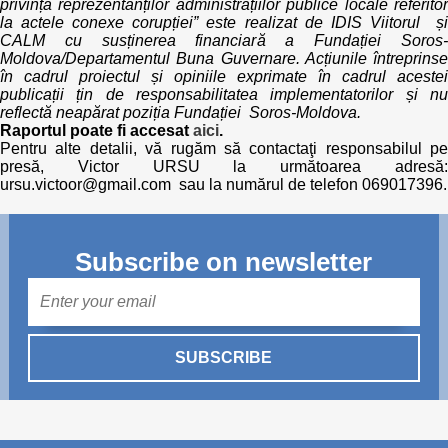
privința reprezentanților administrațiilor publice locale referitor
la actele conexe corupției” este realizat de IDIS Viitorul și
CALM cu susținerea financiară a Fundației Soros-
Moldova/Departamentul Buna Guvernare. Acțiunile întreprinse
în cadrul proiectul și opiniile exprimate în cadrul acestei
publicații țin de responsabilitatea implementatorilor și nu
reflectă neapărat poziția Fundației Soros-Moldova.
Raportul poate fi accesat
aici
.
Pentru alte detalii, vă rugăm să contactaţi responsabilul pe
presă, Victor URSU la următoarea adresă:
ursu.victoor@gmail.com sau la numărul de telefon 069017396.
Subscribe on newsletter
Mail
SUBSCRIBE