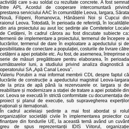
activități care s-au soldat cu rezultate concrete. A fost semnat
între APL Acordul de cooperare intercomuntară privind
prestarea serviciului AAC în comunitățile Leova, Iargara, Sărata
Nouă, Filipeni, Romanovca, Hănăsenii Noi și Cupcui din
raionul Leova. Totodată, în perioada de referință, în localitățile
din aria proiectului au avut loc ședințe ale Comitetelor Locale
de Cetățeni, în cadrul cărora au fost discutate subiecte ca:
termenii de implementare a proiectului, termenul de începere a
lucrărilor, termenul de dare în exploatare a apeductului și de
posibilitatea de conectare a populației, costurile de livrare către
cetățeni a apei potabile etc. Au fost, de asemenea, întreprinse o
serie de măsuri pregătitoare pentru elaborarea, în perioada
următoarelor luni, a studiului privind analiza diagnostică a
operatorului SA „Apă Canal Leova".
Valeriu Porubin a mai informat membrii CDL despre faptul că
lucrările de construcție a apeductului magistral Leova-Iargara
de la priza de apă până la rezervoarele or. Iargara și de
reabilitare și modernizare a stației de tratare a apei potabile din
or. Leova se execută în strictă conformitate cu documentația de
proiect și planul de execuție, sub supravegherea experților
naționali și iternaționali.
În cadrul aceleiași ședințe a mai fost abordat și rolul
organizațiilor societății civile în implementarea proiectlor cu
finanțare din fondurile UE, la această temă având un cuvânt
greu de spus reprezentanții IDIS Viitorul, organizație