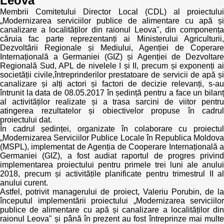
Leova"
Transparency of state – owned enterprises
Membrii Comitetului Director Local (CDL) al proiectului
„Modernizarea serviciilor publice de alimentare cu apă și
The best and the worst local policies in Moldova
canalizare a localităților din raionul Leova", din componența
căruia fac parte reprezentanți ai Ministerului Agriculturii,
Democracy, independence and transparency of key
Dezvoltării Regionale și Mediului, Agenției de Coperare
public institutions in Moldova
Internațională a Germaniei (GIZ) și Agenției de Dezvoltare
Regională Sud, APL de nivelele I și II, precum și exponenți ai
societății civile,întreprinderilor prestatoare de servicii de apă și
Integrity of public procurement in Moldova
canalizare și alți actori și factori de decizie relevanți, s-au
întrunit la data de 08.05.2017 în ședință pentru a face un bilanț
al activităților realizate și a trasa sarcini de viitor pentru
Public procurement
atingerea rezultatelor și obiectivelor propuse în cadrul
proiectului dat.
În cadrul ședinței, organizate în colaborare cu proiectul
„Modernizarea Serviciilor Publice Locale în Republica Moldova
(MSPL), implementat de Agenția de Cooperare Internațională a
Germaniei (GIZ), a fost audiat raportul de progres privind
implementarea proiectului pentru primele trei luni ale anului
2018, precum și activitățile planificate pentru trimestrul II al
anului curent.
Astfel, potrivit managerului de proiect, Valeriu Porubin, de la
începutul implementării proiectului „Modernizarea serviciilor
publice de alimentare cu apă și canalizare a localităților din
raionul Leova" și până în prezent au fost întreprinze mai multe