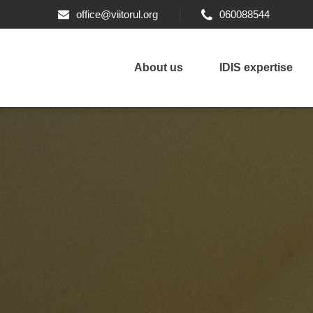
office@viitorul.org
060088544
About us
IDIS expertise