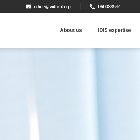
office@viitorul.org
060088544
About us
IDIS expertise