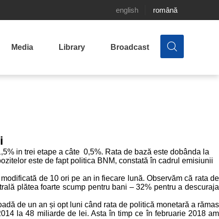
english
română
Media
Library
Broadcast
i
 1,5% in trei etape a câte 0,5%. Rata de bază este dobânda la
ozitelor este de fapt politica BNM, constată în cadrul emisiunii
 modificată de 10 ori pe an in fiecare lună. Observăm că rata de
entrală plătea foarte scump pentru bani – 32% pentru a descuraja
oadă de un an și opt luni când rata de politică monetară a rămas
2014 la 48 miliarde de lei. Asta în timp ce în februarie 2018 am