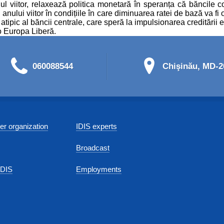
l viitor, relaxează politica monetară în speranța că băncile c
 anului viitor în condițiile în care diminuarea ratei de bază va fi
l atipic al băncii centrale, care speră la impulsionarea creditării
o Europa Liberă.
060088544
Chişinău, MD-20
r organization
IDIS experts
Broadcast
IDIS
Employments