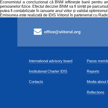
Economistul a concluzionat că BNM ieftinește banii pentru anu
persoanelor fizice. Efectul deciziei BNM va fi simțit pe parcursul
putea fi contabilizate în ianuarie anul viitor și validat optimismu
Emisiunea este realizată de IDIS Viitorul în parteneriat cu Radi
office@viitorul.org
International advisory board
Pasos membe
Institutional Charter IDIS
Reports
Contacts
Media about 
Reflections