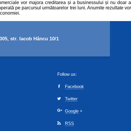
omerciale vor majora creditarea și a businessului și nu doar a
 operată pe parcursul următoarelor trei luni. Anumite rezultate vor
 economiei.
05, str. Iacob Hâncu 10/1
Follow us:
Facebook
Twitter
Google
+
RSS