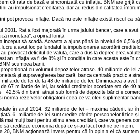
 că rata de bază e sincronizată cu inflația. BNM are grijă ca p
tini au impulsionat creditarea, dar au redus din calitatea împrumu
ini pot provoca inflație. Dacă nu este inflație există riscul ca b
 2001. Rat a fost majorată în urma jafului bancar, care a avut 
tică monetară”, a opinat Ioniță.
ză a început să scadă. Aceasta a ajuns până la nivelul de 6,5% și
cru a avut loc pe fundalul la impulsionarea acordării creditelor 
u provocat deficitul de valută, care a dus la deprecierea valutei,
est an inflația va fi de 8% și în condiția în care acesta este în
e, BNM scumpea banii.
oporțional cu volumul depozitelor atrase. 40 miliarde de lei au
onetară și supravegherea bancară, banca centrală practic a strang
2 miliarde de lei de la 48 de miliarde de lei. Diminuarea a avut 
e 67 miliarde de lei, iar soldul creditelor acordate era de 40 m
de 42,5% din banii atrași sub formă de depozite băncile comerc
 și norma rezervelor obligatorii ceea ce va oferi suplimentar băn
ordate în anul 2014, 32 miliarde de lei – maxima căderii, iar 
ată. 6 miliarde de lei sunt credite oferite persoanelor fizice și
 mai mulți bani pentru stimularea creditării, care va genera co
le să crediteze economia după ce și-au făcut ordine pe intern.
de 20, BNM acționează invers pentru că în opinia ei că suntem