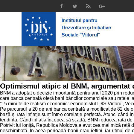
Institutul pentru
Dezvoltare şi Inițiative
Sociale "Viitorul
"
Optimismul atipic al BNM, argumentat d
BNM a adoptat o decizie importantă pentru anul 2020 prin reduce
care banca centrală oferă bani băncilor comerciale sau ratele la 
”15 minute de realism economic” economistul IDIS Viitorul, Vece
Pe parcursul a 20 de ani banca centrală a modificat de 82 de or
bază și rata inflație sunt într-o corelație perfectă. Atunci cân
tendința. Când inflația începea să scadă, BNM reducea rata de
Potrivit lui Ioniță, Republica Moldova a avut cea mai mică rată 
neschimbată. În acea perioadă banii erau ieftini, iar ritmul de 