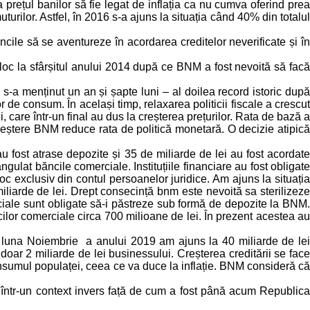
rețul banilor să fie legat de inflația ca nu cumva oferind prea
turilor. Astfel, în 2016 s-a ajuns la situația când 40% din totalul
ăncile să se aventureze în acordarea creditelor neverificate și în
loc la sfârșitul anului 2014 după ce BNM a fost nevoită să facă
 s-a menținut un an și șapte luni – al doilea record istoric după
de consum. În același timp, relaxarea politicii fiscale a crescut
 care într-un final au dus la creșterea prețurilor. Rata de bază a
 creștere BNM reduce rata de politică monetară. O decizie atipică
 fost atrase depozite și 35 de miliarde de lei au fost acordate
ulat băncile comerciale. Instituțiile financiare au fost obligate
loc exclusiv din contul persoanelor juridice. Am ajuns la situația
iliarde de lei. Drept consecință bnm este nevoită sa sterilizeze
iale sunt obligate să-i păstreze sub formă de depozite la BNM.
cilor comerciale circa 700 milioane de lei. În prezent acestea au
în luna Noiembrie a anului 2019 am ajuns la 40 miliarde de lei
 doar 2 miliarde de lei businessului. Creșterea creditării se face
nsumul populaței, ceea ce va duce la inflație. BNM consideră că
 într-un context invers față de cum a fost până acum Republica