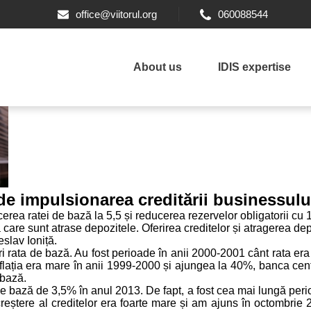
office@viitorul.org
060088544
About us
IDIS expertise
e impulsionarea creditării businessulu
rea ratei de bază la 5,5 și reducerea rezervelor obligatorii cu
care sunt atrase depozitele. Oferirea creditelor și atragerea dep
slav Ioniță.
i rata de bază. Au fost perioade în anii 2000-2001 cânt rata era
d inflația era mare în anii 1999-2000 și ajungea la 40%, banca c
 bază.
de bază de 3,5% în anul 2013. De fapt, a fost cea mai lungă peri
creștere al creditelor era foarte mare și am ajuns în octombrie 