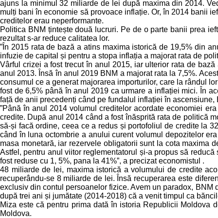
ajuns la minimul 32 miliarde de lei după maxima din 2014. Vedem
mulți bani în economie să provoace inflație. Or, în 2014 banii ief
creditelor erau neperformante.
Politica BNM țintește două lucruri. Pe de o parte banii prea ieft
rezultat s-ar reduce calitatea lor.
”În 2015 rata de bază a atins maxima istorică de 19,5% din anul
infuzie de capital și pentru a stopa inflația a majorat rata de poli
Vârful crizei a fost trecut în anul 2015, iar ulterior rata de ba
anul 2013. Însă în anul 2019 BNM a majorat rata la 7,5%. Acest lu
consumul ce a generat majorarea importurilor, care la rândul lor a
fost de 6,5% până în anul 2019 ca urmare a inflației mici. În ac
față de anii precedenți când pe fundalul inflației în ascensiun
”Până în anul 2014 volumul creditelor acordate economiei era pr
credite. După anul 2014 când a fost înăsprită rata de politică m
să-și facă ordine, ceea ce a redus și portofoliul de credite la 3
când în luna octombrie a anului curent volumul depozitelor era d
masa monetară, iar rezervele obligatorii sunt la cota maxima 
Astfel, pentru anul viitor reglementatorul și-a propus să reducă
fost reduse cu 1, 5%, pana la 41%”, a precizat economistul .
48 miliarde de lei, maxima istorică a volumului de credite ac
recuperându-se 8 miliarde de lei. Însă recuperarea este diferenți
exclusiv din contul persoanelor fizice. Avem un paradox, BNM dă
după trei ani și jumătate (2014-2018) că a venit timpul ca bănci
Miza este că pentru prima dată în istoria Republicii Moldova 
Moldova.