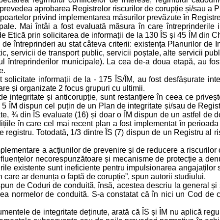
revedea aprobarea Registrelor riscurilor de corupție și/sau a Pla
poartelor privind implementarea măsurilor prevăzute în Registrele 
ale. Mai întâi a fost evaluată măsura în care întreprinderile 
e Etică prin solicitarea de informații de la 130 ÎS și 45 ÎM din Ch
e întreprinderi au stat câteva criterii: existența Planurilor de In
, servicii de transport public, servicii poștale, alte servicii p
azul întreprinderilor municipale). La cea de-a doua etapă, au f
e.
solicitate informații de la - 175 ÎS/ÎM, au fost desfășurate inter
are și organizate 2 focus grupuri cu ultimii.
r de integritate și anticorupție, sunt restanțiere în ceea ce priveș
5 ÎM dispun cel puțin de un Plan de integritate și/sau de Registru
itate, ¾ din ÎS evaluate (16) și doar o ÎM dispun de un astfel d
ițiile în care cel mai recent plan a fost implementat în perioada
 registru. Totodată, 1/3 dintre ÎS (7) dispun de un Registru al ri
mplementare a acțiunilor de prevenire și de reducere a riscurilo
/influențelor necorespunzătoare și mecanisme de protecție a denun
e existente sunt ineficiente pentru impulsionarea angajaților să 
în care ar denunța o faptă de corupție”, spun autorii studiului.
spun de Coduri de conduită, însă, acestea descriu la general și s
carea normelor de conduită. S-a constatat că în nici un Cod de 
umentele de integritate deținute, arată că ÎS și ÎM nu aplică regu