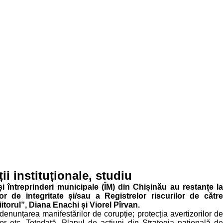
ii instituționale, studiu
 și întreprinderi municipale (ÎM) din Chișinău au restanțe la
r de integritate și/sau a Registrelor riscurilor de cătr
Viitorul”, Diana Enachi și Viorel Pîrvan.
denunțarea manifestărilor de corupție; protecția avertizorilor de
lor etc. Totodată, Planul de acțiuni din Strategia națională de