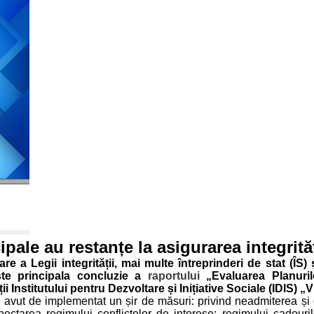
pale au restanțe la asigurarea integrităț
re a Legii integrității, mai multe întreprinderi de stat (ÎS)
 este principala concluzie a
raportului
„Evaluarea Planurilo
ii Institutului pentru Dezvoltare și Inițiative Sociale (IDIS) „
 au avut de implementat un șir de măsuri: privind neadmiterea și 
pectarea regimului conflictelor de interese; regimului cadouri