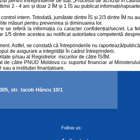
ii pentru întreprinderile de stat. „Procesul de achiziții în cadrul
mii 2 - 4 ani și doar 2 ÎM și 1 ÎS au publicat informații/rapoarte
ontrol intern. Totodată, jumătate dintre ÎS și 2/3 dintre ÎM nu au
lite măsuri pentru prevenirea și diminuarea lor.
e se referă la informația cu caracter confidențial/secret. La fel
oar 1/5 dintre acestea au notificat autoritatea competentă despre
ent. Astfel, se constată că întreprinderile nu raportează/publică
ul de asigurare a integrității în cadrul întreprinderii.
tate și/sau al Registrelor riscurilor de către ÎS/ÎM.
tat de către PNUD Moldova cu suportul financiar al Ministerului
sau a instituției finanțatoare.
05, str. Iacob Hâncu 10/1
Follow us: