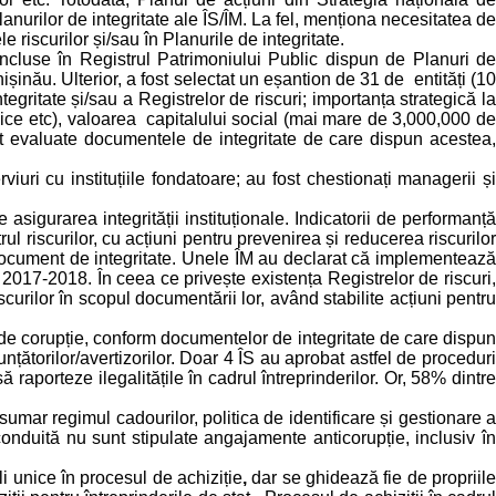
nurilor de integritate ale ÎS/ÎM. La fel, menționa necesitatea de
riscurilor și/sau în Planurile de integritate.
incluse în Registrul Patrimoniului Public dispun de Planuri de
ișinău. Ulterior, a fost selectat un eșantion de 31 de entități (10
tegritate și/sau a Registrelor de riscuri; importanța strategică la
ublice etc), valoarea capitalului social (mai mare de 3,000,000 de
ost evaluate documentele de integritate de care dispun acestea,
viuri cu instituțiile fondatoare; au fost chestionați managerii și
te asigurarea integrității instituționale. Indicatorii de performanță
l riscurilor, cu acțiuni pentru prevenirea și reducerea riscurilor
e document de integritate. Unele ÎM au declarat că implementează
 2017-2018. În ceea ce privește existența Registrelor de riscuri,
scurilor în scopul documentării lor, având stabilite acțiuni pentru
r de corupție, conform documentelor de integritate de care dispun
țătorilor/avertizorilor. Doar 4 ÎS au aprobat astfel de proceduri
raporteze ilegalitățile în cadrul întreprinderilor. Or, 58% dintre
umar regimul cadourilor, politica de identificare și gestionare a
conduită nu sunt stipulate angajamente anticorupție, inclusiv în
li unice în procesul de achiziție
,
dar se ghidează fie de propriil