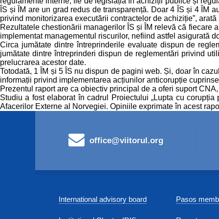
regulamente interne, fie de legislația în achiziții publice și reg
ÎS și ÎM are un grad redus de transparență. Doar 4 ÎS și 4 ÎM au p
privind monitorizarea executării contractelor de achiziție”, arată 
Rezultatele chestionării managerilor ÎS și ÎM relevă că fiecare a
implementat managementul riscurilor, nefiind astfel asigurată doc
Circa jumătate dintre întreprinderile evaluate dispun de regleme
jumătate dintre întreprinderi dispun de reglementări privind uti
prelucrarea acestor date.
Totodată, 1 ÎM și 5 ÎS nu dispun de pagini web. Și, doar în cazul
informații privind implementarea acțiunilor anticorupție cuprinse 
Prezentul raport are ca obiectiv principal de a oferi suport CNA, 
Studiu a fost elaborat în cadrul Proiectului „Lupta cu corupți
Afacerilor Externe al Norvegiei. Opiniile exprimate în acest rapor
office@viitorul.org
International advisory board
Pasos membe