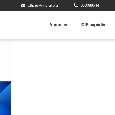
office@viitorul.org
060088544
About us
IDIS expertise