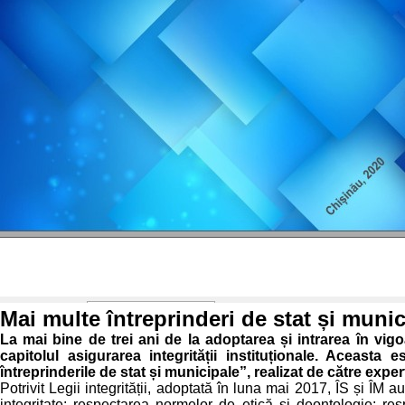
Mai multe întreprinderi de stat și munici
La mai bine de trei ani de la adoptarea și intrarea în vigoa
capitolul asigurarea integrității instituționale. Aceasta
întreprinderile de stat și municipale”, realizat de către experț
Potrivit Legii integrității, adoptată în luna mai 2017, ÎS și ÎM
integritate; respectarea normelor de etică și deontologie; res