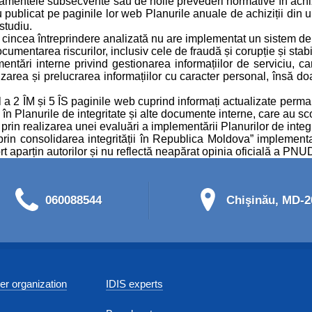
ulamentele subsecvente sau de noile prevederi normative în achiziț
ublicat pe paginile lor web Planurile anuale de achiziții din ulti
studiu.
 cincea întreprindere analizată nu are implementat un sistem de c
umentarea riscurilor, inclusiv cele de fraudă și corupție și stabi
ntări interne privind gestionarea informațiilor de serviciu, car
lizarea și prelucrarea informațiilor cu caracter personal, însă d
 a 2 ÎM și 5 ÎS paginile web cuprind informați actualizate perman
în Planurile de integritate și alte documente interne, care au scop
prin realizarea unei evaluări a implementării Planurilor de integri
a prin consolidarea integrității în Republica Moldova” implemen
t aparțin autorilor și nu reflectă neapărat opinia oficială a PNUD 
060088544
Chişinău, MD-20
r organization
IDIS experts