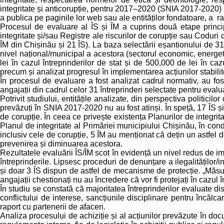
integritate și anticorupție, pentru 2017–2020 (SNIA 2017-2020) p
a publica pe paginile lor web sau ale entităților fondatoare, a ra
Procesul de evaluare al ÎS și ÎM a cuprins două etape princip
integritate și/sau Registre ale riscurilor de corupție sau Coduri d
ÎM din Chișinău și 21 ÎS). La baza selectării eșantionului de 31 d
nivel național/municipal a acestora (sectorul economic, energetic
lei în cazul întreprinderilor de stat și de 500,000 de lei în c
precum și analizat progresul în implementarea acțiunilor stabilit
În procesul de evaluare a fost analizat cadrul normativ, au fost 
angajații din cadrul celor 31 întreprinderi selectate pentru evalu
Potrivit studiului, entitățile analizate, din perspectiva politicilo
prevăzuți în SNIA 2017-2020 nu au fost atinși. În speță, 17 ÎS și 
de corupție. În ceea ce privește existența Planurilor de integr
Planul de integritate al Primăriei municipiului Chișinău, în cond
inclusiv cele de corupție, 5 ÎM au menționat că dețin un astfel de
prevenirea și diminuarea acestora.
Rezultatele evaluării ÎS/ÎM scot în evidență un nivel redus de i
întreprinderile. Lipsesc proceduri de denunțare a ilegalităților
și doar 3 ÎS dispun de astfel de mecanisme de protecție. „Măsuril
angajații chestionați nu au încredere că vor fi protejați în cazul 
În studiu se constată că majoritatea întreprinderilor evaluate di
conflictului de interese, sancțiunile disciplinare pentru încăl
raport cu partenerii de afaceri.
Analiza procesului de achiziție și al acțiunilor prevăzute în doc