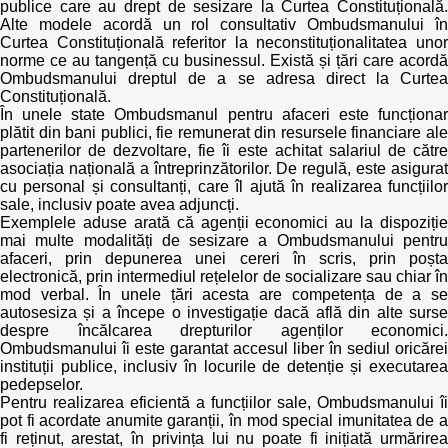
publice care au drept de sesizare la Curtea Constituțională.
Alte modele acordă un rol consultativ Ombudsmanului în
Curtea Constituțională referitor la neconstituționalitatea unor
norme ce au tangență cu businessul. Există și țări care acordă
Ombudsmanului dreptul de a se adresa direct la Curtea
Constituțională.
În unele state Ombudsmanul pentru afaceri este funcționar
plătit din bani publici, fie remunerat din resursele financiare ale
partenerilor de dezvoltare, fie îi este achitat salariul de către
asociația națională a întreprinzătorilor. De regulă, este asigurat
cu personal și consultanți, care îl ajută în realizarea funcțiilor
sale, inclusiv poate avea adjuncți.
Exemplele aduse arată că agenții economici au la dispoziție
mai multe modalități de sesizare a Ombudsmanului pentru
afaceri, prin depunerea unei cereri în scris, prin poșta
electronică, prin intermediul rețelelor de socializare sau chiar în
mod verbal. În unele țări acesta are competența de a se
autosesiza și a începe o investigație dacă află din alte surse
despre încălcarea drepturilor agenților economici.
Ombudsmanului îi este garantat accesul liber în sediul oricărei
instituții publice, inclusiv în locurile de detenție și executarea
pedepselor.
Pentru realizarea eficientă a funcțiilor sale, Ombudsmanului îi
pot fi acordate anumite garanții, în mod special imunitatea de a
fi reținut, arestat, în privința lui nu poate fi inițiată urmărirea