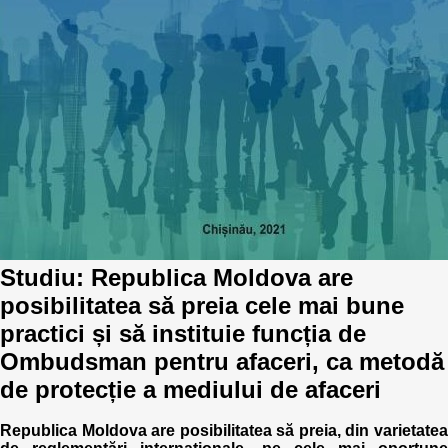
Best parctices
Reports
Governance transparency
Projects in progres
Sociometric Laboratory
Implemented projects
People Watch
Procedures manual
National Business Agenda
Notes & positions
Democratic process
Studiu: Republica Moldova are
Institutional Charter IDIS
posibilitatea să preia cele mai bune
15 minutes of economic realism
Announcements
practici și să instituie funcția de
Ombudsman pentru afaceri, ca metodă
Hybrid power
IDIS International Advisory Board
de protecție a mediului de afaceri
EU-STRAT bulletin
Republica Moldova are posibilitatea să preia, din varietatea