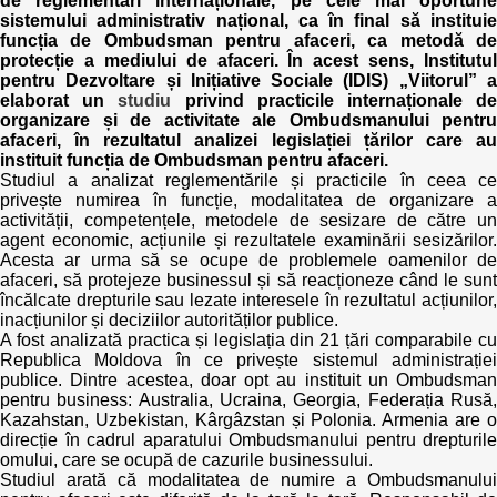
de reglementări internaționale, pe cele mai oportune
Transparency of state – owned enterprises
sistemului administrativ național, ca în final să instituie
funcția de Ombudsman pentru afaceri, ca metodă de
The best and the worst local policies in Moldova
protecție a mediului de afaceri. În acest sens, Institutul
pentru Dezvoltare și Inițiative Sociale (IDIS) „Viitorul” a
elaborat un
studiu
privind practicile internaționale d
Democracy, independence and transparency of key
organizare și de activitate ale Ombudsmanului pentru
public institutions in Moldova
afaceri, în rezultatul analizei legislației țărilor care au
instituit funcția de Ombudsman pentru afaceri.
Integrity of public procurement in Moldova
Studiul a analizat reglementările și practicile în ceea ce
privește numirea în funcție, modalitatea de organizare a
activității, competențele, metodele de sesizare de către un
Public procurement
agent economic, acțiunile și rezultatele examinării sesizărilor.
Acesta ar urma să se ocupe de problemele oamenilor de
afaceri, să protejeze businessul și să reacționeze când le sunt
încălcate drepturile sau lezate interesele în rezultatul acțiunilor,
inacțiunilor și deciziilor autorităților publice.
A fost analizată practica și legislația din 21 țări comparabile cu
Republica Moldova în ce privește sistemul administrației
publice. Dintre acestea, doar opt au instituit un Ombudsman
pentru business: Australia, Ucraina, Georgia, Federația Rusă,
Kazahstan, Uzbekistan, Kârgâzstan și Polonia. Armenia are o
direcție în cadrul aparatului Ombudsmanului pentru drepturile
omului, care se ocupă de cazurile businessului.
Studiul arată că modalitatea de numire a Ombudsmanului