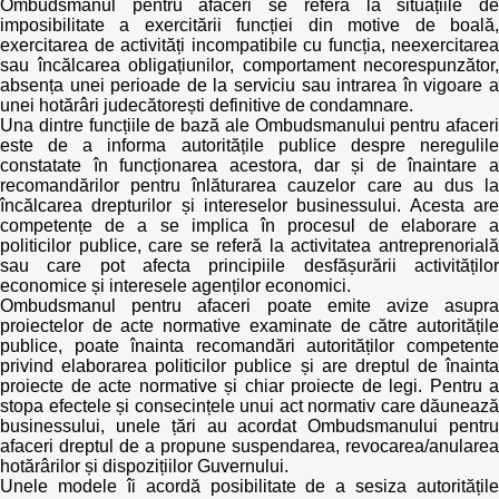
Ombudsmanul pentru afaceri se referă la situațiile de
imposibilitate a exercitării funcției din motive de boală,
exercitarea de activități incompatibile cu funcția, neexercitarea
sau încălcarea obligațiunilor, comportament necorespunzător,
absența unei perioade de la serviciu sau intrarea în vigoare a
unei hotărâri judecătorești definitive de condamnare.
Una dintre funcțiile de bază ale Ombudsmanului pentru afaceri
este de a informa autoritățile publice despre neregulile
constatate în funcționarea acestora, dar și de înaintare a
recomandărilor pentru înlăturarea cauzelor care au dus la
încălcarea drepturilor și intereselor businessului. Acesta are
competențe de a se implica în procesul de elaborare a
politicilor publice, care se referă la activitatea antreprenorială
sau care pot afecta principiile desfășurării activităților
economice și interesele agenților economici.
Ombudsmanul pentru afaceri poate emite avize asupra
proiectelor de acte normative examinate de către autoritățile
publice, poate înainta recomandări autorităților competente
privind elaborarea politicilor publice și are dreptul de înainta
proiecte de acte normative și chiar proiecte de legi. Pentru a
stopa efectele și consecințele unui act normativ care dăunează
businessului, unele țări au acordat Ombudsmanului pentru
afaceri dreptul de a propune suspendarea, revocarea/anularea
hotărârilor și dispozițiilor Guvernului.
Unele modele îi acordă posibilitate de a sesiza autoritățile