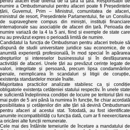
pentru afaceri este diferită de la țară la țară. Responsabil de
numire a Ombudsmanului pentru afaceri poate fi Președintele
țării, Guvernul, Prim – Ministrul, comunitatea de afaceri,
ministrul de resort, Președintele Parlamentului, fie un Consiliu
de supraveghere compus din miniștri, instituții financiare
internaționale sau asociațiile de afaceri din țară. Perioada de
numire variază de la 4 la 5 ani, fiind și exemple de state care
nu au prevăzut expres o perioadă limită de numire.
Candidatul la funcția de Ombudsman pentru afaceri trebuie să
dispună de studii universitare juridice sau economice, de o
anumită experiență profesională, în mod special în apărarea
drepturilor și intereselor businessului și în desfășurarea
activității de afaceri. Unele țări au prevăzut cerințe legate de
valori, integritate și persoană, precum lipsa condamnărilor
penale, neimplicarea în scandaluri și litigii de corupție,
existența standardelor morale înalte.
Majoritatea practicilor analizate stabilesc ca și condiție
obligatorie existența cetățeniei statului respectiv. În unele state
e suficientă îndeplinirea condiției de locuire pe teritoriul țării nu
mai puțin de 5 ani până la numirea în funcție, fie chiar acordată
posibilitatea și cetățenilor din alte țări să devină Ombudsmani
pentru afaceri al acestui stat. Totodată, au fost identificate
anumite incompatibilități cu funcția dată, cum ar fi neexercitarea
a oricărei alte funcții remunerate.
Cele mai des întâlnite temeiurile de încetare a mandatului de