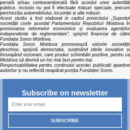
penală și/sau contravențională fără acordul unor autorități
publice, inclusiv nu pot fi efectuate măsuri speciale, precum
percheziția automobilului, locuinței și alte măsuri.
Acest studiu a fost elaborat in cadrul proiectului „Suportul
societății civile acordat Parlamentului Republicii Moldova în
promovarea reformelor economice și evaluarea agențiilor
independente de reglementare”, sprijinit financiar de către
Fundația Soros Moldova.
Fundația Soros Moldova promovează valorile societății
deschise, sprijină democrația, susținând ideile inovative și
încurajând vizionarii, care produc schimbări pozitive, pentru ca
Moldova să devină un loc mai bun pentru trai.
Responsabilitatea pentru conținutul acestei publicații aparține
autorilor și nu reflectă neapărat poziția Fundației Soros.
Subscribe on newsletter
Mail
SUBSCRIBE