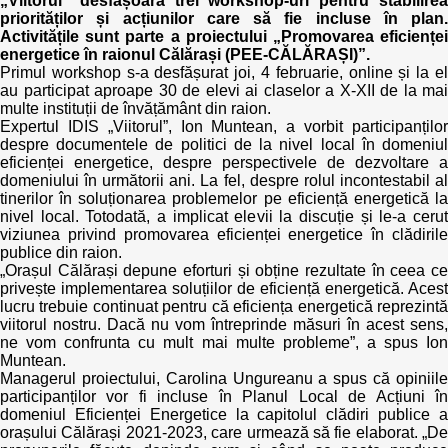
„Viitorul” desfășoară trei workshop-uri pentru stabilirea
priorităților și acțiunilor care să fie incluse în plan.
Activitățile sunt parte a proiectului „Promovarea eficienței
Best parctices
Reports
energetice în raionul Călărași (PEE-CĂLĂRAȘI)”.
Primul workshop s-a desfășurat joi, 4 februarie, online și la el
Governance transparency
Projects in progres
au participat aproape 30 de elevi ai claselor a X-XII de la mai
multe instituții de învățământ din raion.
Expertul IDIS „Viitorul”, Ion Muntean, a vorbit participanților
Sociometric Laboratory
Implemented projects
despre documentele de politici de la nivel local în domeniul
eficienței energetice, despre perspectivele de dezvoltare a
People Watch
domeniului în următorii ani. La fel, despre rolul incontestabil al
Procedures manual
tinerilor în soluționarea problemelor pe eficiență energetică la
nivel local. Totodată, a implicat elevii la discuție și le-a cerut
National Business Agenda
Notes & positions
viziunea privind promovarea eficienței energetice în clădirile
publice din raion.
Democratic process
„Orașul Călărași depune eforturi și obține rezultate în ceea ce
Institutional Charter IDIS
privește implementarea soluțiilor de eficiență energetică. Acest
lucru trebuie continuat pentru că eficiența energetică reprezintă
15 minutes of economic realism
Announcements
viitorul nostru. Dacă nu vom întreprinde măsuri în acest sens,
ne vom confrunta cu mult mai multe probleme”, a spus Ion
Hybrid power
Muntean.
IDIS International Advisory Board
Managerul proiectului, Carolina Ungureanu a spus că opiniile
participanților vor fi incluse în Planul Local de Acțiuni în
EU-STRAT bulletin
domeniul Eficienței Energetice la capitolul clădiri publice a
orașului Călărași 2021-2023, care urmează să fie elaborat. „De