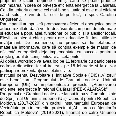
propunerile făcute depinde cum și când se poate produce
Transparency of state – owned enterprises
schimbarea în ceea ce privește eficiența energetică la Călărași.
Cei din teritoriu cunosc cel mai bine situația și este mai eficient
The best and the worst local policies in Moldova
când soluțiile vin de la cei de pe loc”, a spus Carolina
Ungureanu.
Participanții au spus că promovarea eficienței energetice poate
Democracy, independence and transparency of key
aduce rezultate dacă vor fi desfășurate campanii de informare
public institutions in Moldova
și educare a populației, funcționarilor publici și a aleșilor locali.
Elevii au pledat chiar pentru ore educative în instituțiile de
Integrity of public procurement in Moldova
învățământ. De asemenea, au propus să fie elaborate
materiale informative, care să conțină exemple de măsuri de
eficiență energetică deja implementate cu succes, pentru a
Public procurement
crește gradul de conștientizare al cetățenilor.
Al doilea workshop va avea loc pe 11 februarie cu participarea
cadrelor didactice, iar al treilea - pe 18 februarie și la el vor
participa reprezentanții societății civile.
Institutul pentru Dezvoltare și Inițiative Sociale (IDIS) „Viitorul”
este beneficiarul Programului de Granturi Locale al Uniunii
Europene (UE) și implementează proiectul „Promovarea
eficienței energetice în raionul Călărași (PEE-CĂLĂRAȘI)”.
Programul de Granturi Locale este lansat în baza Cadrului Unic
de Sprijin al Uniunii Europene (UE), acordat pentru Republica
Moldova (2017-2020) din cadrul Instrumentului European de
Vecinătate, prin intermediul proiectului „Abilitarea cetățenilor în
Republica Moldova” (2019-2021), finanțat de către Uniunea