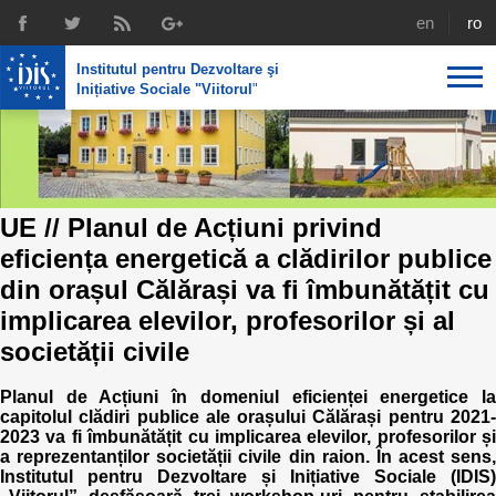
english
rom
Institutul pentru Dezvoltare şi
Inițiative Sociale "Viitorul
"
About us
Profile
IDIS expertise
UE // Planul de Acțiuni privind
Reintegration policies
Media
Recruting
eficiența energetică a clădirilor publice
Library
Economic policies
din orașul Călărași va fi îmbunătățit cu
Chairman's legacy
implicarea elevilor, profesorilor și al
Broadcast
Public procurement course support
Signed agreements
societății civile
Social policies
Team
Planul de Acțiuni în domeniul eficienței energetice la
capitolul clădiri publice ale orașului Călărași pentru 2021-
Investigations in public procurement
2023 va fi îmbunătățit cu implicarea elevilor, profesorilor și
Letters of thanks
a reprezentanților societății civile din raion. În acest sens,
Institutul pentru Dezvoltare și Inițiative Sociale (IDIS)
Regional policy
Media about IDIS